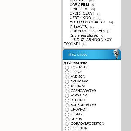
KONSERT
[86]
XORIJ FILM
[5]
HIND FILM
[29]
SPORT OLAMI
[1]
UZBEK KINO
[152]
YOSH XONANDALAR
[19]
INTERVYU
[27]
DUNYO MO'JIZALARI
[3]
Кыргызча Ырлар
[0]
YULDUZLARNING NIKOY
TO'YLARI
[4]
Наш опрос
QAYERDANSIZ
TOSHKENT
JIZZAX
ANDIJON
NAMANGAN
XORAZM
QASHQADARYO
FARG'ONA
BUHORO
SURXONDARYO
URGANCH
TERMIZ
NUKUS
QORAQALPOQISTON
GULISTON