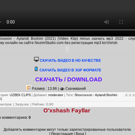
ruxxon - Aylandi Boshim (2021) (Video Klip) minus скачать мр3 2022 - сл
ку онлайн на сайте NozimStudio.com без регистрации mp3 ko'chirish
CКАЧАТЬ ВИДЕО В HD КАЧЕСТВЕ
СКАЧАТЬ ВИДЕО В 3GP ФОРМАТЕ
СКАЧАТЬ / DOWNLOAD
·
Размер : 13.86 |
Скачиваний
гория
:
UZBEK CLIPS
|
Добавил
:
moderator
|
Теги
:
Shoxruxxon - Aylandi Boshim
1)
смотров
:
|
Загрузок
:
|
Рейтинг
:
0.0
/
0
O'xshash Fayllar
о комментариев
:
0
Добавлять комментарии могут только зарегистрированные пользователи.
[
Регистрация
|
Вход
]