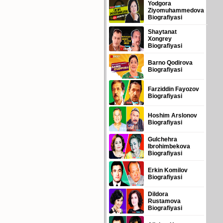
Yodgora
Ziyomuhammedova
Biografiyasi
Shaytanat
Xongrey
Biografiyasi
Barno Qodirova
Biografiyasi
Farziddin Fayozov
Biografiyasi
Hoshim Arslonov
Biografiyasi
Gulchehra
Ibrohimbekova
Biografiyasi
Erkin Komilov
Biografiyasi
Dildora
Rustamova
Biografiyasi