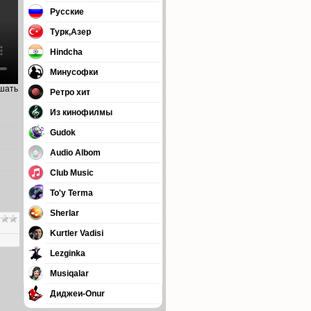
Русские
Турк,Азер
Hindcha
Минусофки
ушать
Ретро хит
Из кинофилмы
Gudok
Audio Albom
Club Music
To'y Terma
Sherlar
Kurtler Vadisi
Lezginka
Musiqalar
Диджеи-Onur