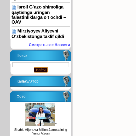
Isroil G‘azo shimoliga
qaytishga uringan
falastinliklarga o‘t ochdi –
OAV
Mirziyoyev Aliyevni
O‘zbekistonga taklif qildi
Смотреть все Новости
Поиск
Калькулятор
Фото
"
Shahlo Alijonova Million Jamoasining
Yangi A'zosi