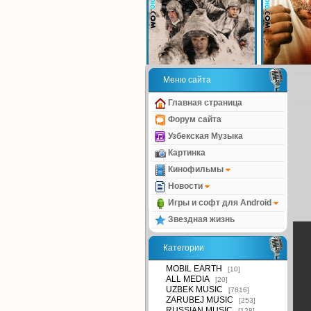
Меню сайта
Главная страница
Форум сайта
Узбекская Музыка
Картинка
Кинофильмы
Новости
Игры и софт для Android
Звездная жизнь
Категории
MOBIL EARTH
[10]
ALL MEDIA
[20]
UZBEK MUSIC
[7816]
ZARUBEJ MUSIC
[253]
RUSSIAN MUSIC
[128]