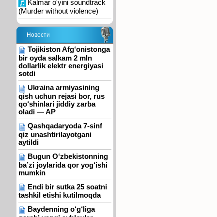
Kalmar o'yini soundtrack
(Murder without violence)
Новости
Tojikiston Afg‘onistonga
bir oyda salkam 2 mln
dollarlik elektr energiyasi
sotdi
Ukraina armiyasining
qish uchun rejasi bor, rus
qo‘shinlari jiddiy zarba
oladi — AP
Qashqadaryoda 7-sinf
qiz unashtirilayotgani
aytildi
Bugun O‘zbekistonning
ba’zi joylarida qor yog‘ishi
mumkin
Endi bir sutka 25 soatni
tashkil etishi kutilmoqda
Baydenning o‘g‘liga