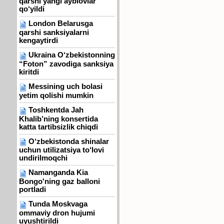
qarshi yangi ayblovlar
qo‘yildi
London Belarusga
qarshi sanksiyalarni
kengaytirdi
Ukraina O‘zbekistonning
“Foton” zavodiga sanksiya
kiritdi
Messining uch bolasi
yetim qolishi mumkin
Toshkentda Jah
Khalib’ning konsertida
katta tartibsizlik chiqdi
O‘zbekistonda shinalar
uchun utilizatsiya to‘lovi
undirilmoqchi
Namanganda Kia
Bongo'ning gaz balloni
portladi
Tunda Moskvaga
ommaviy dron hujumi
uyushtirildi