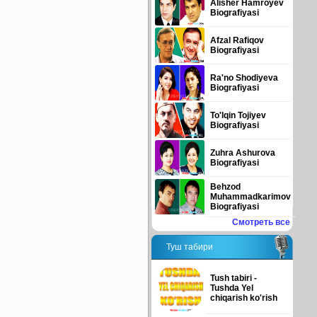
Alisher Hamroyev
Biografiyasi
Afzal Rafiqov
Biografiyasi
Ra'no Shodiyeva
Biografiyasi
To'lqin Tojiyev
Biografiyasi
Zuhra Ashurova
Biografiyasi
Behzod
Muhammadkarimov
Biografiyasi
Смотреть все
Туш табири
Tush tabiri -
Tushda Yel
chiqarish ko'rish