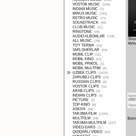
VOSTOK MUSIC
[108]
INDIAN MUSIC
[7]
MINUS MUSIC
[792]
RETRO MUSIC
[71]
SOUNDTRACK
[98]
CLUB MUSIC
[11]
RINGTONE
[16]
AUDIO ALBOMLAR
[739]
Shox
ALL MUSIC
[78]
музы
TO'Y TERMA
[20]
SMS-SHERLAR
[29]
MOBIL CLIP
[10]
MOBIL KINO
[15]
MOBIL PRIKOL
[1]
MOBIL MULTFIM
[6]
UZBEK CLIPS
[1525]
ZARUBEJ CLIPS
[23]
RUSSIAN CLIPS
[6]
VOSTOK CLIPS
[11]
ARAB CLIPS
[0]
INDIAN CLIPS
[4]
Кате
(202
PICTURE
[2]
TOP-KINO
[8]
Про
ASKIYA
[56]
TARJIMA FILM
[1350]
MULTFILM
Всег
[39]
TARJIMA MULTFILM
[257]
VIDEO-DARS
[1]
QIZIQARLI VIDEO
[42]