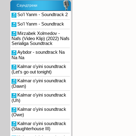
Саундтреки
So'l Yanm - Soundtrack 2
So'l Yanm - Soundtrack
Mirzabek Xolmedov -
Nafs (Video Klip) (2022) Nafs
Serialiga Soundtrack
Aybdor - soundtrack Na
Na Na
Kalmar o'yini soundtrack
(Let’s go out tonight)
Kalmar o'yini soundtrack
(Dawn)
Kalmar o'yini soundtrack
(Uh)
Kalmar o'yini soundtrack
(Owe)
Kalmar o'yini soundtrack
(Slaughterhouse III)