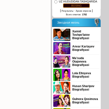
UZ HUDUDIDAN TASHQARIDA
[
·
]
Результаты
Архив опросов
Всего ответов:
1782
Звездная жизнь
Xamid
Toshpo'latov
Biografiyasi
Anvar Kartayev
Biografiyasi
Ma'suda
Otajonova
Biografiyasi
Lola Eltoyeva
Biografiyasi
Husan Sharipov
Biografiyasi
Gulnora Qosimova
Biografiyasi