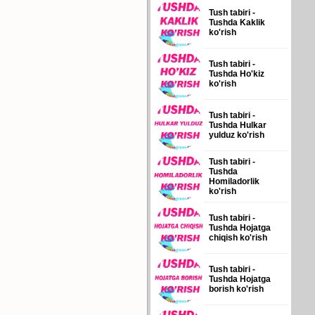
Tush tabiri -
Tushda Kaklik
ko'rish
Tush tabiri -
Tushda Ho'kiz
ko'rish
Tush tabiri -
Tushda Hulkar
yulduz ko'rish
Tush tabiri -
Tushda
Homiladorlik
ko'rish
Tush tabiri -
Tushda Hojatga
chiqish ko'rish
Tush tabiri -
Tushda Hojatga
borish ko'rish