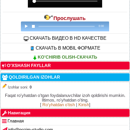
Прослушать
0:00
CКАЧАТЬ ВИДЕО В HD КАЧЕСТВЕ
СКАЧАТЬ В MOBIL ФОРМАТЕ
KO'CHIRIB OLISH-СКАЧАТЬ
O'XSHASH FAYLLAR
QOLDIRILGAN IZOHLAR
Izohlar soni
:
0
Faqat ro'yhatdan o'tgan foydalanuvchilar izoh qoldirishi mumkin.
Iltimos, ro'yhatdan o'ting.
[
Ro'yhatdan o'tish
|
Kirish
]
Навигация
Главная
info@nozim-studio.com