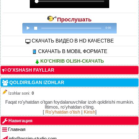
Прослушать
0:00
CКАЧАТЬ ВИДЕО В HD КАЧЕСТВЕ
СКАЧАТЬ В MOBIL ФОРМАТЕ
KO'CHIRIB OLISH-СКАЧАТЬ
O'XSHASH FAYLLAR
QOLDIRILGAN IZOHLAR
Izohlar soni
:
0
Faqat ro'yhatdan o'tgan foydalanuvchilar izoh qoldirishi mumkin.
Iltimos, ro'yhatdan o'ting.
[
Ro'yhatdan o'tish
|
Kirish
]
Навигация
Главная
info@nozim-studio.com