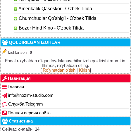
Amerikalik Qasoskor - O'zbek Tilida
Chumchuqlar Qo'shig'i - O'zbek Tilida
Bozor Hind Kino - O'zbek Tilida
QOLDIRILGAN IZOHLAR
Izohlar soni
:
0
Faqat ro'yhatdan o'tgan foydalanuvchilar izoh qoldirishi mumkin.
Iltimos, ro'yhatdan o'ting.
[
Ro'yhatdan o'tish
|
Kirish
]
Навигация
Главная
info@nozim-studio.com
Служба Telegram
Полная версия сайта
Статистика
Сейчас онлайн:
14