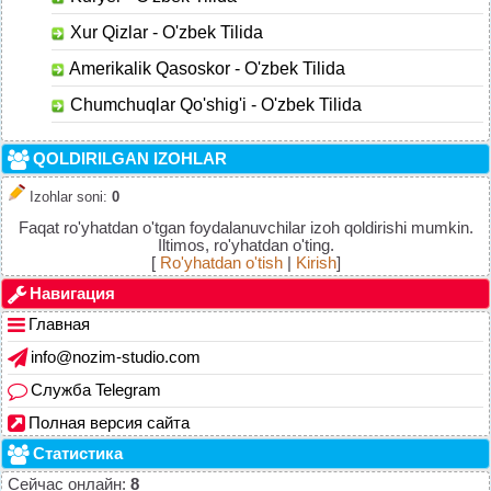
Xur Qizlar - O'zbek Tilida
Amerikalik Qasoskor - O'zbek Tilida
Chumchuqlar Qo'shig'i - O'zbek Tilida
QOLDIRILGAN IZOHLAR
Izohlar soni
:
0
Faqat ro'yhatdan o'tgan foydalanuvchilar izoh qoldirishi mumkin.
Iltimos, ro'yhatdan o'ting.
[
Ro'yhatdan o'tish
|
Kirish
]
Навигация
Главная
info@nozim-studio.com
Служба Telegram
Полная версия сайта
Статистика
Сейчас онлайн:
8