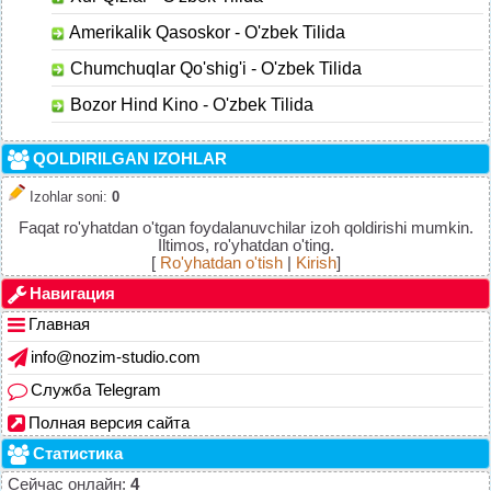
Amerikalik Qasoskor - O'zbek Tilida
Chumchuqlar Qo'shig'i - O'zbek Tilida
Bozor Hind Kino - O'zbek Tilida
QOLDIRILGAN IZOHLAR
Izohlar soni
:
0
Faqat ro'yhatdan o'tgan foydalanuvchilar izoh qoldirishi mumkin.
Iltimos, ro'yhatdan o'ting.
[
Ro'yhatdan o'tish
|
Kirish
]
Навигация
Главная
info@nozim-studio.com
Служба Telegram
Полная версия сайта
Статистика
Сейчас онлайн:
4