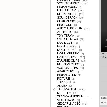
VOSTOK MUSIC
[108]
INDIAN MUSIC
[7]
MINUS MUSIC
[792]
RETRO MUSIC
[71]
SOUNDTRACK
[98]
CLUB MUSIC
[11]
RINGTONE
[16]
AUDIO ALBOMLAR
[739]
ALL MUSIC
[78]
TO'Y TERMA
[20]
SMS-SHERLAR
[29]
MOBIL CLIP
[10]
MOBIL KINO
[15]
MOBIL PRIKOL
[1]
Taqd
MOBIL MULTFIM
[6]
на с
UZBEK CLIPS
[1525]
ZARUBEJ CLIPS
[23]
RUSSIAN CLIPS
[6]
VOSTOK CLIPS
[11]
ARAB CLIPS
[0]
INDIAN CLIPS
[4]
PICTURE
[2]
TOP-KINO
[8]
ASKIYA
[56]
TARJIMA FILM
[1350]
MULTFILM
[39]
TARJIMA MULTFILM
[257]
Кате
VIDEO-DARS
[1]
Про
QIZIQARLI VIDEO
[42]