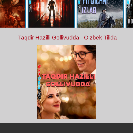
Taqdir Hazilli Gollivudda - O'zbek Tilida