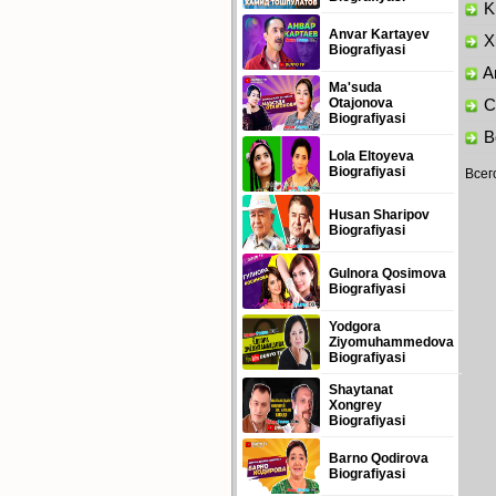
Ku
Anvar Kartayev
Xu
Biografiyasi
Am
Ma'suda
Otajonova
Ch
Biografiyasi
Bo
Lola Eltoyeva
Biografiyasi
Всег
Husan Sharipov
Biografiyasi
Gulnora Qosimova
Biografiyasi
Yodgora
Ziyomuhammedova
Biografiyasi
Shaytanat
Xongrey
Biografiyasi
Barno Qodirova
Biografiyasi