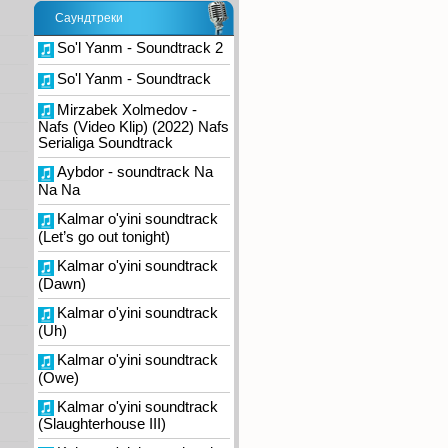
Саундтреки
So'l Yanm - Soundtrack 2
So'l Yanm - Soundtrack
Mirzabek Xolmedov -
Nafs (Video Klip) (2022) Nafs
Serialiga Soundtrack
Aybdor - soundtrack Na
Na Na
Kalmar o'yini soundtrack
(Let’s go out tonight)
Kalmar o'yini soundtrack
(Dawn)
Kalmar o'yini soundtrack
(Uh)
Kalmar o'yini soundtrack
(Owe)
Kalmar o'yini soundtrack
(Slaughterhouse III)