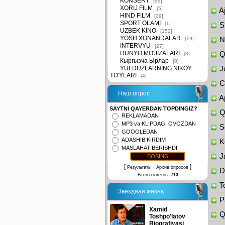
KONSERT
[86]
XORIJ FILM
[5]
Aj
HIND FILM
[29]
SPORT OLAMI
[1]
St
UZBEK KINO
[152]
YOSH XONANDALAR
[19]
Na
INTERVYU
[27]
DUNYO MO'JIZALARI
Qi
[3]
Кыргызча Ырлар
[0]
YULDUZLARNING NIKOY
Je
TO'YLARI
[4]
Ch
Наш опрос
Ap
SAYTNI QAYERDAN TOPDINGIZ?
Qo
REKLAMADAN
MP3 va KLIPDAGI OVOZDAN
So
GOOGLEDAN
ADASHIB KIRDIM
Ke
MASLAHAT BERISHDI
Ja
[
·
]
Результаты
Архив опросов
Da
Всего ответов:
713
To
Звездная жизнь
Pa
Xamid
Qa
Toshpo'latov
Biografiyasi