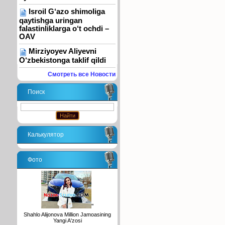
Isroil G‘azo shimoliga
qaytishga uringan
falastinliklarga o‘t ochdi –
OAV
Mirziyoyev Aliyevni
O‘zbekistonga taklif qildi
Смотреть все Новости
Поиск
Калькулятор
Фото
"
Shahlo Alijonova Million Jamoasining
Yangi A'zosi