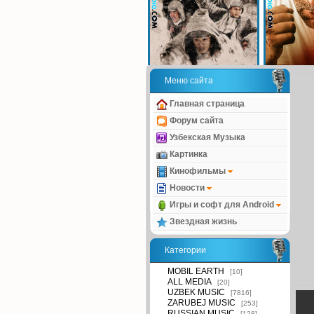
Меню сайта
Главная страница
Форум сайта
Узбекская Музыка
Картинка
Кинофильмы
Новости
Игры и софт для Android
Звездная жизнь
Категории
MOBIL EARTH
[10]
ALL MEDIA
[20]
UZBEK MUSIC
[7816]
ZARUBEJ MUSIC
[253]
RUSSIAN MUSIC
[128]