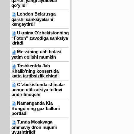
qarshi yangi ayblovlar
qo‘yildi
London Belarusga
qarshi sanksiyalarni
kengaytirdi
Ukraina O‘zbekistonning
“Foton” zavodiga sanksiya
kiritdi
Messining uch bolasi
yetim qolishi mumkin
Toshkentda Jah
Khalib’ning konsertida
katta tartibsizlik chiqdi
O‘zbekistonda shinalar
uchun utilizatsiya to‘lovi
undirilmoqchi
Namanganda Kia
Bongo'ning gaz balloni
portladi
Tunda Moskvaga
ommaviy dron hujumi
uyushtirildi