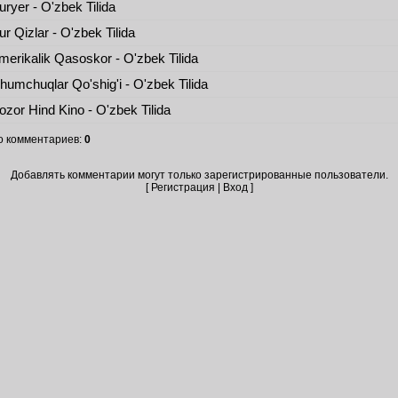
ryer - O'zbek Tilida
r Qizlar - O'zbek Tilida
erikalik Qasoskor - O'zbek Tilida
umchuqlar Qo'shig'i - O'zbek Tilida
zor Hind Kino - O'zbek Tilida
о комментариев
:
0
Добавлять комментарии могут только зарегистрированные пользователи.
[
Регистрация
|
Вход
]