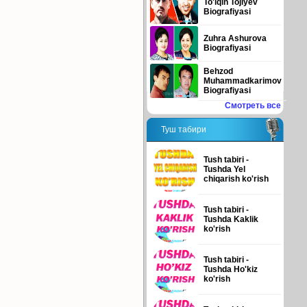
To'lqin Tojiyev
Biografiyasi
Zuhra Ashurova
Biografiyasi
Behzod
Muhammadkarimov
Biografiyasi
Смотреть все
Туш табири
Tush tabiri -
Tushda Yel
chiqarish ko'rish
Tush tabiri -
Tushda Kaklik
ko'rish
Tush tabiri -
Tushda Ho'kiz
ko'rish