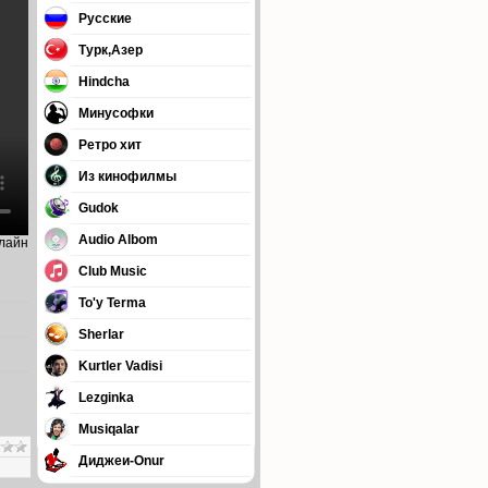
Русские
Турк,Азер
Hindcha
Минусофки
Ретро хит
Из кинофилмы
Gudok
Audio Albom
нлайн
Club Music
To'y Terma
Sherlar
Kurtler Vadisi
Lezginka
Musiqalar
Диджеи-Onur