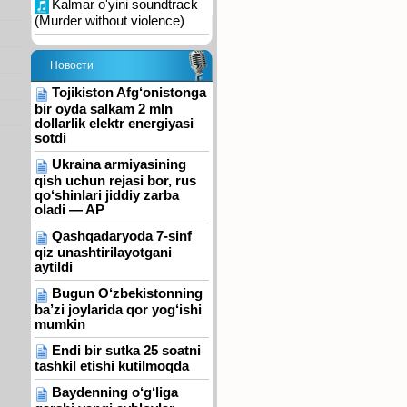
Kalmar o'yini soundtrack
(Murder without violence)
Новости
Tojikiston Afg‘onistonga
bir oyda salkam 2 mln
dollarlik elektr energiyasi
sotdi
Ukraina armiyasining
qish uchun rejasi bor, rus
qo‘shinlari jiddiy zarba
oladi — AP
Qashqadaryoda 7-sinf
qiz unashtirilayotgani
aytildi
Bugun O‘zbekistonning
ba’zi joylarida qor yog‘ishi
mumkin
Endi bir sutka 25 soatni
tashkil etishi kutilmoqda
Baydenning o‘g‘liga