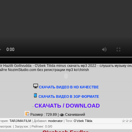
ir Hazilli Gollivudda - O'zbek Tilida minus скачать мр3 2022 - слушать музыку о
айте NozimStudio.com без регистрации mp3 ko'chirish
CКАЧАТЬ ВИДЕО В HD КАЧЕСТВЕ
СКАЧАТЬ ВИДЕО В 3GP ФОРМАТЕ
СКАЧАТЬ / DOWNLOAD
·
Размер : 729.89 |
Скачиваний
гория
:
TARJIMA FILM
|
Добавил
:
moderator
|
Теги
:
O'zbek Tilida
смотров
:
|
Загрузок
:
|
Рейтинг
:
0.0
/
0