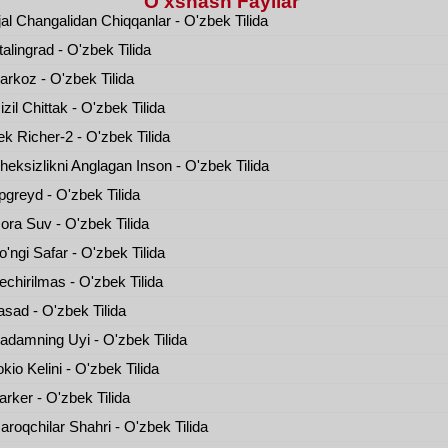
O'xshash Fayllar
al Changalidan Chiqqanlar - O'zbek Tilida
alingrad - O'zbek Tilida
rkoz - O'zbek Tilida
zil Chittak - O'zbek Tilida
k Richer-2 - O'zbek Tilida
eksizlikni Anglagan Inson - O'zbek Tilida
greyd - O'zbek Tilida
ra Suv - O'zbek Tilida
'ngi Safar - O'zbek Tilida
chirilmas - O'zbek Tilida
sad - O'zbek Tilida
damning Uyi - O'zbek Tilida
kio Kelini - O'zbek Tilida
rker - O'zbek Tilida
roqchilar Shahri - O'zbek Tilida