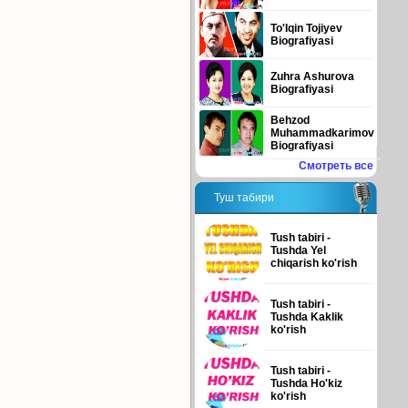
To'lqin Tojiyev
Biografiyasi
Zuhra Ashurova
Biografiyasi
Behzod
Muhammadkarimov
Biografiyasi
Смотреть все
Туш табири
Tush tabiri -
Tushda Yel
chiqarish ko'rish
Tush tabiri -
Tushda Kaklik
ko'rish
Tush tabiri -
Tushda Ho'kiz
ko'rish