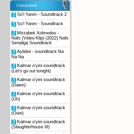
Саундтреки
So'l Yanm - Soundtrack 2
So'l Yanm - Soundtrack
Mirzabek Xolmedov -
Nafs (Video Klip) (2022) Nafs
Serialiga Soundtrack
Aybdor - soundtrack Na
Na Na
Kalmar o'yini soundtrack
(Let’s go out tonight)
Kalmar o'yini soundtrack
(Dawn)
Kalmar o'yini soundtrack
(Uh)
Kalmar o'yini soundtrack
(Owe)
Kalmar o'yini soundtrack
(Slaughterhouse III)