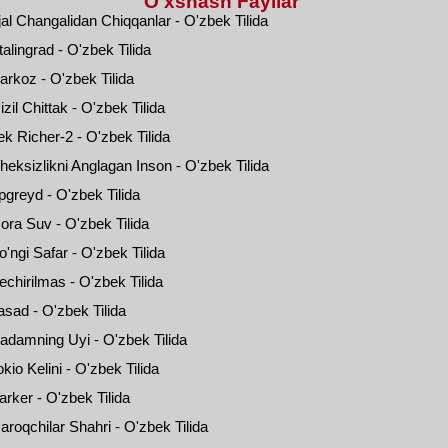
O'xshash Fayllar
al Changalidan Chiqqanlar - O'zbek Tilida
alingrad - O'zbek Tilida
rkoz - O'zbek Tilida
zil Chittak - O'zbek Tilida
k Richer-2 - O'zbek Tilida
eksizlikni Anglagan Inson - O'zbek Tilida
greyd - O'zbek Tilida
ra Suv - O'zbek Tilida
'ngi Safar - O'zbek Tilida
chirilmas - O'zbek Tilida
sad - O'zbek Tilida
damning Uyi - O'zbek Tilida
kio Kelini - O'zbek Tilida
rker - O'zbek Tilida
roqchilar Shahri - O'zbek Tilida