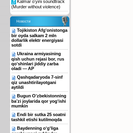
Kalmar o'yini soundtrack
(Murder without violence)
Новости
Tojikiston Afg‘onistonga
bir oyda salkam 2 mln
dollarlik elektr energiyasi
sotdi
Ukraina armiyasining
qish uchun rejasi bor, rus
qo‘shinlari jiddiy zarba
oladi — AP
Qashqadaryoda 7-sinf
qiz unashtirilayotgani
aytildi
Bugun O‘zbekistonning
ba’zi joylarida qor yog‘ishi
mumkin
Endi bir sutka 25 soatni
tashkil etishi kutilmoqda
Baydenning o‘g‘liga