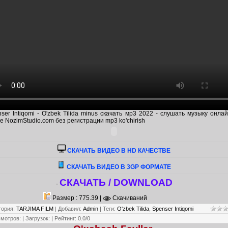
ser Intiqomi - O'zbek Tilida minus скачать мр3 2022 - слушать музыку онла
е NozimStudio.com без регистрации mp3 ko'chirish
CКАЧАТЬ ВИДЕО В HD КАЧЕСТВЕ
СКАЧАТЬ ВИДЕО В 3GP ФОРМАТЕ
СКАЧАТЬ / DOWNLOAD
·
Размер : 775.39 |
Скачиваний
гория
:
TARJIMA FILM
|
Добавил
:
Admin
|
Теги
:
O'zbek Tilida
,
Spenser Intiqomi
смотров
:
|
Загрузок
:
|
Рейтинг
:
0.0
/
0