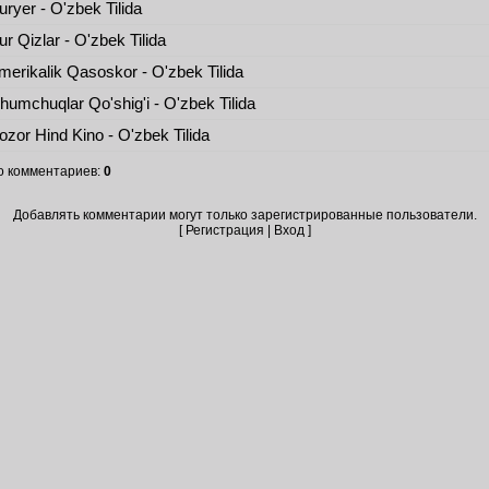
ryer - O'zbek Tilida
r Qizlar - O'zbek Tilida
erikalik Qasoskor - O'zbek Tilida
umchuqlar Qo'shig'i - O'zbek Tilida
zor Hind Kino - O'zbek Tilida
о комментариев
:
0
Добавлять комментарии могут только зарегистрированные пользователи.
[
Регистрация
|
Вход
]