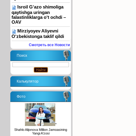
Isroil G‘azo shimoliga
qaytishga uringan
falastinliklarga o‘t ochdi –
OAV
Mirziyoyev Aliyevni
O‘zbekistonga taklif qildi
Смотреть все Новости
Поиск
Калькулятор
Фото
"
Shahlo Alijonova Million Jamoasining
Yangi A'zosi