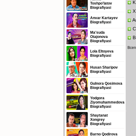
Ku
Toshpo'latov
Biografiyasi
Xu
Anvar Kartayev
Am
Biografiyasi
Ch
Ma'suda
Otajonova
Bo
Biografiyasi
Всег
Lola Eltoyeva
Biografiyasi
Husan Sharipov
Biografiyasi
Gulnora Qosimova
Biografiyasi
Yodgora
Ziyomuhammedova
Biografiyasi
Shaytanat
Xongrey
Biografiyasi
Barno Qodirova