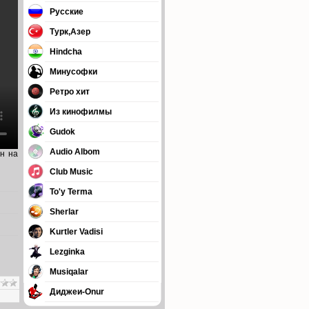
Русские
Турк,Азер
Hindcha
Минусофки
Ретро хит
Из кинофилмы
Gudok
Audio Albom
йн на
Club Music
To'y Terma
Sherlar
Kurtler Vadisi
Lezginka
Musiqalar
Диджеи-Onur