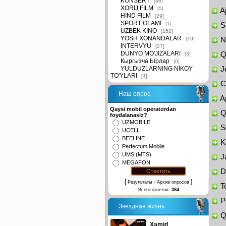
KONSERT
[86]
XORIJ FILM
[5]
Aj
HIND FILM
[29]
SPORT OLAMI
[1]
St
UZBEK KINO
[152]
YOSH XONANDALAR
[19]
Na
INTERVYU
[27]
DUNYO MO'JIZALARI
Qi
[3]
Кыргызча Ырлар
[0]
YULDUZLARNING NIKOY
Je
TO'YLARI
[4]
Ch
Наш опрос
Ap
Qaysi mobil operatordan
Qo
foydalanasiz?
UZMOBILE
So
UCELL
BEELINE
Ke
Perfectum Mobile
UMS (MTS)
Ja
MEGAFON
Da
[
·
]
Результаты
Архив опросов
To
Всего ответов:
384
Pa
Звездная жизнь
Qa
Xamid