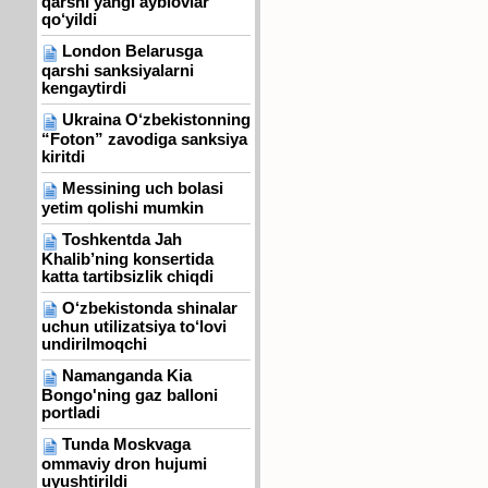
qarshi yangi ayblovlar
qo‘yildi
London Belarusga
qarshi sanksiyalarni
kengaytirdi
Ukraina O‘zbekistonning
“Foton” zavodiga sanksiya
kiritdi
Messining uch bolasi
yetim qolishi mumkin
Toshkentda Jah
Khalib’ning konsertida
katta tartibsizlik chiqdi
O‘zbekistonda shinalar
uchun utilizatsiya to‘lovi
undirilmoqchi
Namanganda Kia
Bongo'ning gaz balloni
portladi
Tunda Moskvaga
ommaviy dron hujumi
uyushtirildi