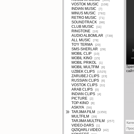
VOSTOK MUSIC
[108]
INDIAN MUSIC
[7]
MINUS MUSIC
[792]
RETRO MUSIC
[71]
SOUNDTRACK
[98]
CLUB MUSIC
[11]
RINGTONE
[16]
AUDIO ALBOMLAR
[739]
ALL MUSIC
[78]
TO'Y TERMA
[20]
SMS-SHERLAR
[29]
MOBIL CLIP
[10]
MOBIL KINO
[15]
MOBIL PRIKOL
[1]
Spen
MOBIL MULTFIM
[6]
сайт
UZBEK CLIPS
[1525]
ZARUBEJ CLIPS
[23]
RUSSIAN CLIPS
[6]
VOSTOK CLIPS
[11]
ARAB CLIPS
[0]
INDIAN CLIPS
[4]
PICTURE
[2]
TOP-KINO
[8]
ASKIYA
[56]
TARJIMA FILM
[1350]
MULTFILM
[39]
TARJIMA MULTFILM
[257]
Кате
VIDEO-DARS
[1]
Про
QIZIQARLI VIDEO
[42]