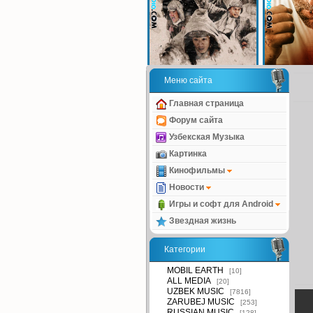
Меню сайта
Главная страница
Форум сайта
Узбекская Музыка
Картинка
Кинофильмы
Новости
Игры и софт для Android
Звездная жизнь
Категории
MOBIL EARTH
[10]
ALL MEDIA
[20]
UZBEK MUSIC
[7816]
ZARUBEJ MUSIC
[253]
RUSSIAN MUSIC
[128]