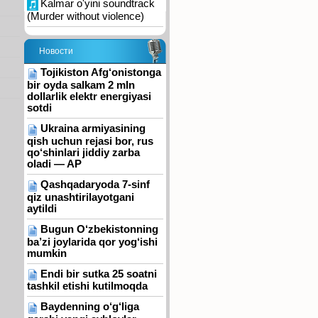
Kalmar o'yini soundtrack
(Murder without violence)
Новости
Tojikiston Afg‘onistonga
bir oyda salkam 2 mln
dollarlik elektr energiyasi
sotdi
Ukraina armiyasining
qish uchun rejasi bor, rus
qo‘shinlari jiddiy zarba
oladi — AP
Qashqadaryoda 7-sinf
qiz unashtirilayotgani
aytildi
Bugun O‘zbekistonning
ba’zi joylarida qor yog‘ishi
mumkin
Endi bir sutka 25 soatni
tashkil etishi kutilmoqda
Baydenning o‘g‘liga