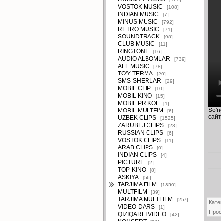
VOSTOK MUSIC
[108]
INDIAN MUSIC
[7]
MINUS MUSIC
[792]
RETRO MUSIC
[71]
SOUNDTRACK
[98]
CLUB MUSIC
[11]
RINGTONE
[16]
AUDIO ALBOMLAR
[739]
ALL MUSIC
[78]
TO'Y TERMA
[20]
SMS-SHERLAR
[29]
MOBIL CLIP
[10]
MOBIL KINO
[15]
MOBIL PRIKOL
[1]
So'n
MOBIL MULTFIM
[6]
сайт
UZBEK CLIPS
[1525]
ZARUBEJ CLIPS
[23]
RUSSIAN CLIPS
[6]
VOSTOK CLIPS
[11]
ARAB CLIPS
[0]
INDIAN CLIPS
[4]
PICTURE
[2]
TOP-KINO
[8]
ASKIYA
[56]
TARJIMA FILM
[1350]
MULTFILM
[39]
TARJIMA MULTFILM
[257]
Кате
VIDEO-DARS
[1]
Про
QIZIQARLI VIDEO
[42]