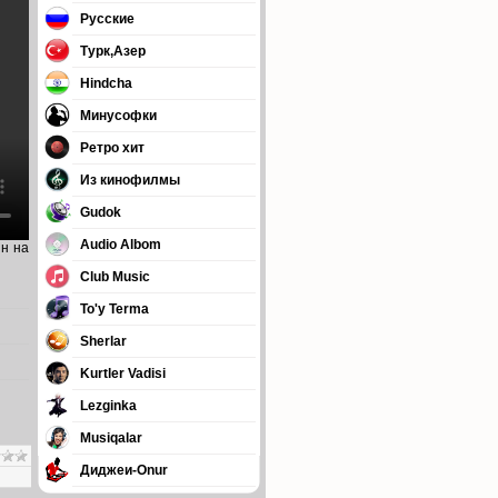
Русские
Турк,Азер
Hindcha
Минусофки
Ретро хит
Из кинофилмы
Gudok
Audio Albom
йн на
Club Music
To'y Terma
Sherlar
Kurtler Vadisi
Lezginka
Musiqalar
Диджеи-Onur