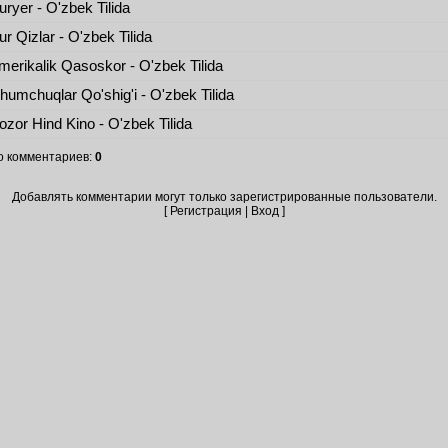
ryer - O'zbek Tilida
r Qizlar - O'zbek Tilida
erikalik Qasoskor - O'zbek Tilida
umchuqlar Qo'shig'i - O'zbek Tilida
zor Hind Kino - O'zbek Tilida
о комментариев
:
0
Добавлять комментарии могут только зарегистрированные пользователи.
[
Регистрация
|
Вход
]