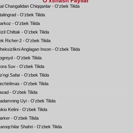
O'xshash Fayllar
al Changalidan Chiqqanlar - O'zbek Tilida
alingrad - O'zbek Tilida
rkoz - O'zbek Tilida
zil Chittak - O'zbek Tilida
k Richer-2 - O'zbek Tilida
eksizlikni Anglagan Inson - O'zbek Tilida
greyd - O'zbek Tilida
ra Suv - O'zbek Tilida
'ngi Safar - O'zbek Tilida
chirilmas - O'zbek Tilida
sad - O'zbek Tilida
damning Uyi - O'zbek Tilida
kio Kelini - O'zbek Tilida
rker - O'zbek Tilida
roqchilar Shahri - O'zbek Tilida