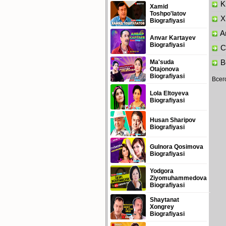
Ku
Xamid
Toshpo'latov
Xu
Biografiyasi
Am
Anvar Kartayev
Biografiyasi
Ch
Ma'suda
Bo
Otajonova
Biografiyasi
Всег
Lola Eltoyeva
Biografiyasi
Husan Sharipov
Biografiyasi
Gulnora Qosimova
Biografiyasi
Yodgora
Ziyomuhammedova
Biografiyasi
Shaytanat
Xongrey
Biografiyasi