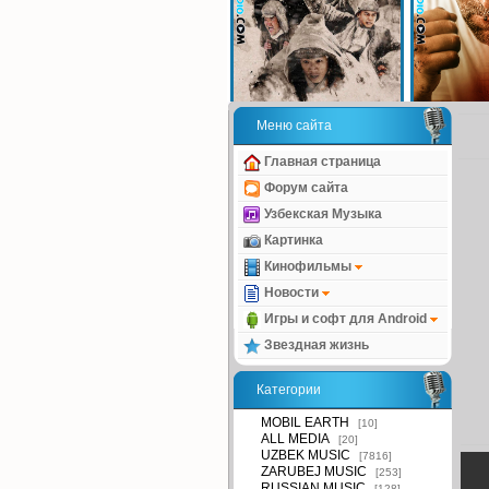
Меню сайта
Главная страница
Форум сайта
Узбекская Музыка
Картинка
Кинофильмы
Новости
Игры и софт для Android
Звездная жизнь
Категории
MOBIL EARTH
[10]
ALL MEDIA
[20]
UZBEK MUSIC
[7816]
ZARUBEJ MUSIC
[253]
RUSSIAN MUSIC
[128]