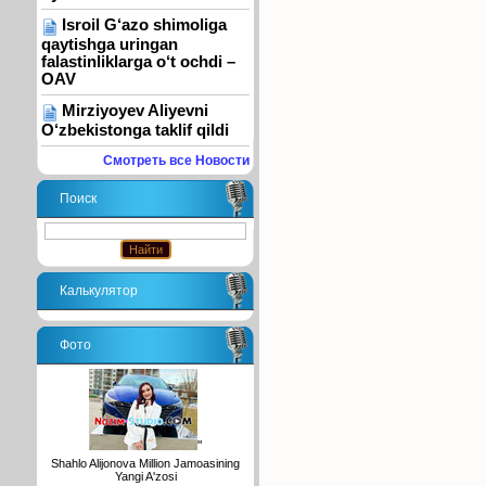
Isroil G‘azo shimoliga
qaytishga uringan
falastinliklarga o‘t ochdi –
OAV
Mirziyoyev Aliyevni
O‘zbekistonga taklif qildi
Смотреть все Новости
Поиск
Калькулятор
Фото
"
Shahlo Alijonova Million Jamoasining
Yangi A'zosi