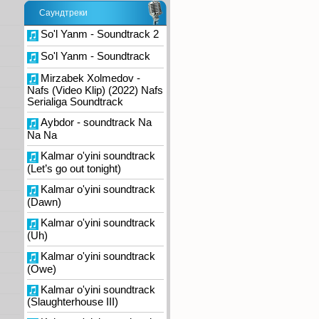
Саундтреки
So'l Yanm - Soundtrack 2
So'l Yanm - Soundtrack
Mirzabek Xolmedov -
Nafs (Video Klip) (2022) Nafs
Serialiga Soundtrack
Aybdor - soundtrack Na
Na Na
Kalmar o'yini soundtrack
(Let’s go out tonight)
Kalmar o'yini soundtrack
(Dawn)
Kalmar o'yini soundtrack
(Uh)
Kalmar o'yini soundtrack
(Owe)
Kalmar o'yini soundtrack
(Slaughterhouse III)