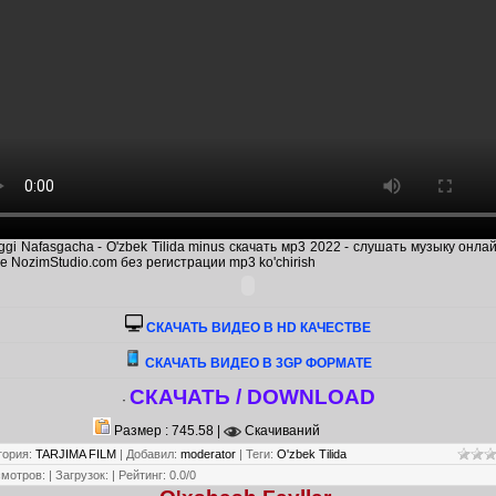
ggi Nafasgacha - O'zbek Tilida minus скачать мр3 2022 - слушать музыку онла
е NozimStudio.com без регистрации mp3 ko'chirish
CКАЧАТЬ ВИДЕО В HD КАЧЕСТВЕ
СКАЧАТЬ ВИДЕО В 3GP ФОРМАТЕ
СКАЧАТЬ / DOWNLOAD
·
Размер : 745.58 |
Скачиваний
гория
:
TARJIMA FILM
|
Добавил
:
moderator
|
Теги
:
O'zbek Tilida
смотров
:
|
Загрузок
:
|
Рейтинг
:
0.0
/
0