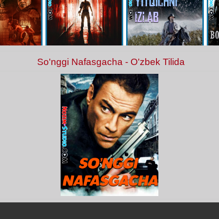
So'nggi Nafasgacha - O'zbek Tilida