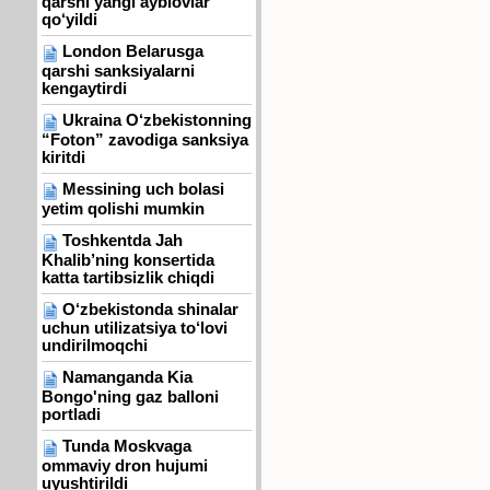
qarshi yangi ayblovlar
qo‘yildi
London Belarusga
qarshi sanksiyalarni
kengaytirdi
Ukraina O‘zbekistonning
“Foton” zavodiga sanksiya
kiritdi
Messining uch bolasi
yetim qolishi mumkin
Toshkentda Jah
Khalib’ning konsertida
katta tartibsizlik chiqdi
O‘zbekistonda shinalar
uchun utilizatsiya to‘lovi
undirilmoqchi
Namanganda Kia
Bongo'ning gaz balloni
portladi
Tunda Moskvaga
ommaviy dron hujumi
uyushtirildi