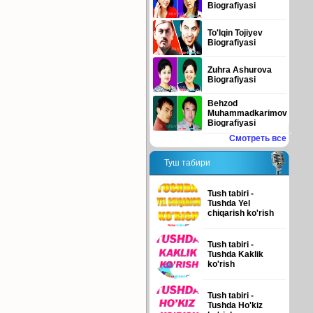
Biografiyasi
To'lqin Tojiyev
Biografiyasi
Zuhra Ashurova
Biografiyasi
Behzod
Muhammadkarimov
Biografiyasi
Смотреть все
Туш табири
Tush tabiri -
Tushda Yel
chiqarish ko'rish
Tush tabiri -
Tushda Kaklik
ko'rish
Tush tabiri -
Tushda Ho'kiz