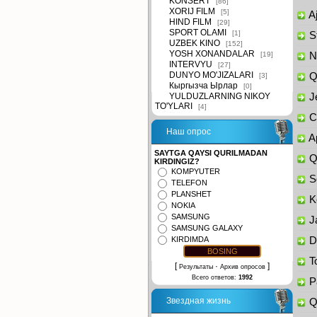
KONSERT
[86]
XORIJ FILM
[5]
Aj
HIND FILM
[29]
SPORT OLAMI
[1]
St
UZBEK KINO
[152]
YOSH XONANDALAR
[19]
Na
INTERVYU
[27]
DUNYO MO'JIZALARI
Qi
[3]
Кыргызча Ырлар
[0]
YULDUZLARNING NIKOY
Je
TO'YLARI
[4]
Ch
Наш опрос
Ap
SAYTGA QAYSI QURILMADAN
Qo
KIRDINGIZ?
KOMPYUTER
So
TELEFON
PLANSHET
Ke
NOKIA
SAMSUNG
Ja
SAMSUNG GALAXY
KIRDIMDA
Da
To
[
·
]
Результаты
Архив опросов
Всего ответов:
1992
Pa
Звездная жизнь
Qa