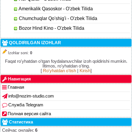
Amerikalik Qasoskor - O'zbek Tilida
Chumchuqlar Qo'shig'i - O'zbek Tilida
Bozor Hind Kino - O'zbek Tilida
QOLDIRILGAN IZOHLAR
Izohlar soni
:
0
Faqat ro'yhatdan o'tgan foydalanuvchilar izoh qoldirishi mumkin.
Iltimos, ro'yhatdan o'ting.
[
Ro'yhatdan o'tish
|
Kirish
]
Навигация
Главная
info@nozim-studio.com
Служба Telegram
Полная версия сайта
Статистика
Сейчас онлайн:
6