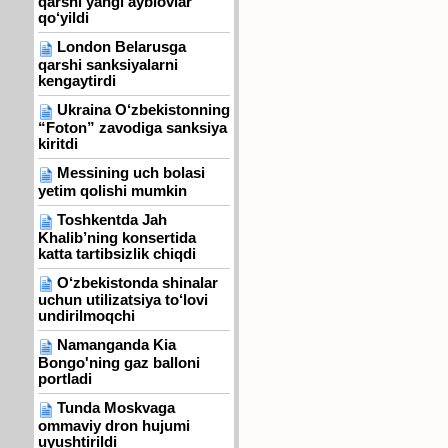
qarshi yangi ayblovlar
qo‘yildi
London Belarusga
qarshi sanksiyalarni
kengaytirdi
Ukraina O‘zbekistonning
“Foton” zavodiga sanksiya
kiritdi
Messining uch bolasi
yetim qolishi mumkin
Toshkentda Jah
Khalib’ning konsertida
katta tartibsizlik chiqdi
O‘zbekistonda shinalar
uchun utilizatsiya to‘lovi
undirilmoqchi
Namanganda Kia
Bongo'ning gaz balloni
portladi
Tunda Moskvaga
ommaviy dron hujumi
uyushtirildi