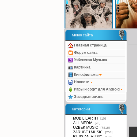
Меню сайта
Главная страница
Форум сайта
Узбекская Музыка
Картинка
Кинофильмы
Новости
Игры и софт для Android
Звездная жизнь
Категории
MOBIL EARTH
[10]
ALL MEDIA
[20]
UZBEK MUSIC
[7816]
ZARUBEJ MUSIC
[253]
RUSSIAN MUSIC
[128]