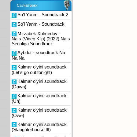
Саундтреки
So'l Yanm - Soundtrack 2
So'l Yanm - Soundtrack
Mirzabek Xolmedov -
Nafs (Video Klip) (2022) Nafs
Serialiga Soundtrack
Aybdor - soundtrack Na
Na Na
Kalmar o'yini soundtrack
(Let’s go out tonight)
Kalmar o'yini soundtrack
(Dawn)
Kalmar o'yini soundtrack
(Uh)
Kalmar o'yini soundtrack
(Owe)
Kalmar o'yini soundtrack
(Slaughterhouse III)