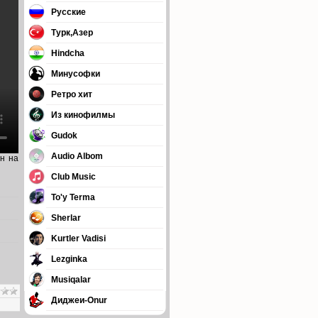
Русские
Турк,Азер
Hindcha
Минусофки
Ретро хит
Из кинофилмы
Gudok
Audio Albom
йн на
Club Music
To'y Terma
Sherlar
Kurtler Vadisi
Lezginka
Musiqalar
Диджеи-Onur