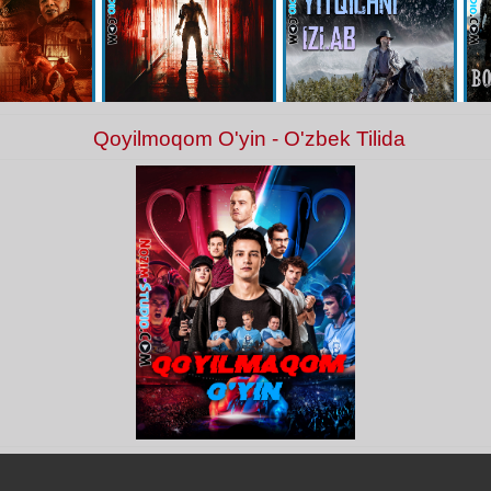
Qoyilmoqom O'yin - O'zbek Tilida