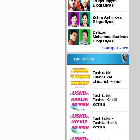
To'lqin Tojiyev
Biografiyasi
Zuhra Ashurova
Biografiyasi
Behzod
Muhammadkarimov
Biografiyasi
Смотреть все
Туш табири
Tush tabiri -
Tushda Yel
chiqarish ko'rish
Tush tabiri -
Tushda Kaklik
ko'rish
Tush tabiri -
Tushda Ho'kiz
ko'rish