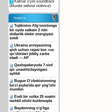
Kalmar o'yini soundtrack
(Murder without violence)
Новости
Tojikiston Afg‘onistonga
bir oyda salkam 2 mln
dollarlik elektr energiyasi
sotdi
Ukraina armiyasining
qish uchun rejasi bor, rus
qo‘shinlari jiddiy zarba
oladi — AP
Qashqadaryoda 7-sinf
qiz unashtirilayotgani
aytildi
Bugun O‘zbekistonning
ba’zi joylarida qor yog‘ishi
mumkin
Endi bir sutka 25 soatni
tashkil etishi kutilmoqda
Baydenning o‘g‘liga