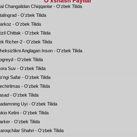
O'xshash Fayllar
al Changalidan Chiqqanlar - O'zbek Tilida
alingrad - O'zbek Tilida
rkoz - O'zbek Tilida
zil Chittak - O'zbek Tilida
k Richer-2 - O'zbek Tilida
eksizlikni Anglagan Inson - O'zbek Tilida
greyd - O'zbek Tilida
ra Suv - O'zbek Tilida
'ngi Safar - O'zbek Tilida
chirilmas - O'zbek Tilida
sad - O'zbek Tilida
damning Uyi - O'zbek Tilida
kio Kelini - O'zbek Tilida
rker - O'zbek Tilida
roqchilar Shahri - O'zbek Tilida