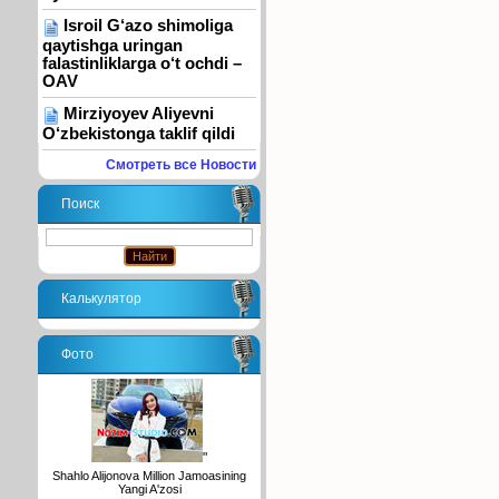
Isroil G‘azo shimoliga
qaytishga uringan
falastinliklarga o‘t ochdi –
OAV
Mirziyoyev Aliyevni
O‘zbekistonga taklif qildi
Смотреть все Новости
Поиск
Калькулятор
Фото
"
Shahlo Alijonova Million Jamoasining
Yangi A'zosi