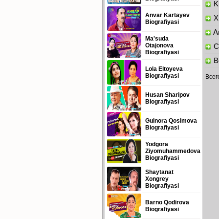
Ku
Anvar Kartayev
Xu
Biografiyasi
Am
Ma'suda
Otajonova
Ch
Biografiyasi
Bo
Lola Eltoyeva
Biografiyasi
Всег
Husan Sharipov
Biografiyasi
Gulnora Qosimova
Biografiyasi
Yodgora
Ziyomuhammedova
Biografiyasi
Shaytanat
Xongrey
Biografiyasi
Barno Qodirova
Biografiyasi