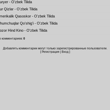
ryer - O'zbek Tilida
r Qizlar - O'zbek Tilida
erikalik Qasoskor - O'zbek Tilida
umchuqlar Qo'shig'i - O'zbek Tilida
zor Hind Kino - O'zbek Tilida
о комментариев
:
0
Добавлять комментарии могут только зарегистрированные пользователи.
[
Регистрация
|
Вход
]