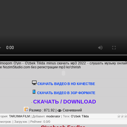
lmoqom O'yin - O'zbek Tilida minus скачать мр3 2022 - слушать музыку онла
е NozimStudio.com без регистрации mp3 ko'chirish
CКАЧАТЬ ВИДЕО В HD КАЧЕСТВЕ
СКАЧАТЬ ВИДЕО В 3GP ФОРМАТЕ
СКАЧАТЬ / DOWNLOAD
·
Размер : 871.92 |
Скачиваний
гория
:
TARJIMA FILM
|
Добавил
:
moderator
|
Теги
:
O'zbek Tilida
смотров
:
|
Загрузок
:
|
Рейтинг
:
0.0
/
0