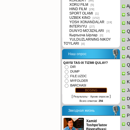
KONSERT
[86]
XORIJ FILM
[5]
Aj
HIND FILM
[29]
SPORT OLAMI
[1]
St
UZBEK KINO
[152]
YOSH XONANDALAR
[19]
Na
INTERVYU
[27]
DUNYO MO'JIZALARI
Qi
[3]
Кыргызча Ырлар
[0]
YULDUZLARNING NIKOY
Je
TO'YLARI
[4]
Ch
Наш опрос
Ap
QAYSI TAS-IX TIZIMI QULAY?
Qo
DIR
DUMP
So
FILE.UZDC
MYFOLDER
Ke
BARCHASI
Ja
[
·
]
Результаты
Архив опросов
Da
Всего ответов:
294
To
Звездная жизнь
Pa
Xamid
Qa
Toshpo'latov
Biografiyasi