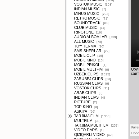
VOSTOK MUSIC
[108]
INDIAN MUSIC
[7]
MINUS MUSIC
[792]
RETRO MUSIC
[71]
SOUNDTRACK
[98]
CLUB MUSIC
[11]
RINGTONE
[16]
AUDIO ALBOMLAR
[739]
ALL MUSIC
[78]
TO'Y TERMA
[20]
SMS-SHERLAR
[29]
MOBIL CLIP
[10]
MOBIL KINO
[15]
MOBIL PRIKOL
[1]
Qoyi
MOBIL MULTFIM
[6]
сайт
UZBEK CLIPS
[1525]
ZARUBEJ CLIPS
[23]
RUSSIAN CLIPS
[6]
VOSTOK CLIPS
[11]
ARAB CLIPS
[0]
INDIAN CLIPS
[4]
PICTURE
[2]
TOP-KINO
[8]
ASKIYA
[56]
TARJIMA FILM
[1350]
MULTFILM
[39]
TARJIMA MULTFILM
[257]
Кате
VIDEO-DARS
[1]
Про
QIZIQARLI VIDEO
[42]