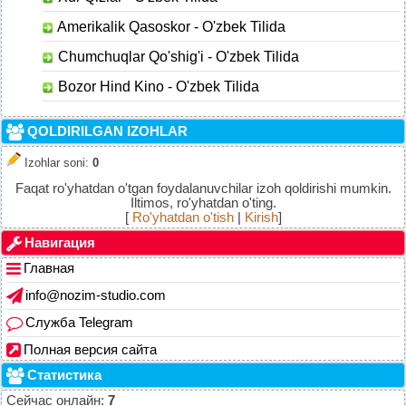
Amerikalik Qasoskor - O'zbek Tilida
Chumchuqlar Qo'shig'i - O'zbek Tilida
Bozor Hind Kino - O'zbek Tilida
QOLDIRILGAN IZOHLAR
Izohlar soni
:
0
Faqat ro'yhatdan o'tgan foydalanuvchilar izoh qoldirishi mumkin.
Iltimos, ro'yhatdan o'ting.
[
Ro'yhatdan o'tish
|
Kirish
]
Навигация
Главная
info@nozim-studio.com
Служба Telegram
Полная версия сайта
Статистика
Сейчас онлайн:
7