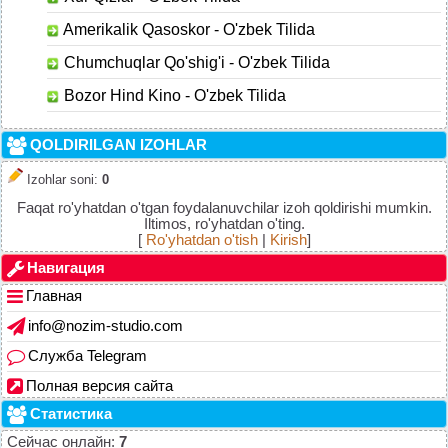
Amerikalik Qasoskor - O'zbek Tilida
Chumchuqlar Qo'shig'i - O'zbek Tilida
Bozor Hind Kino - O'zbek Tilida
QOLDIRILGAN IZOHLAR
Izohlar soni
:
0
Faqat ro'yhatdan o'tgan foydalanuvchilar izoh qoldirishi mumkin.
Iltimos, ro'yhatdan o'ting.
[
Ro'yhatdan o'tish
|
Kirish
]
Навигация
Главная
info@nozim-studio.com
Служба Telegram
Полная версия сайта
Статистика
Сейчас онлайн:
7