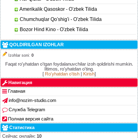
Amerikalik Qasoskor - O'zbek Tilida
Chumchuqlar Qo'shig'i - O'zbek Tilida
Bozor Hind Kino - O'zbek Tilida
QOLDIRILGAN IZOHLAR
Izohlar soni
:
0
Faqat ro'yhatdan o'tgan foydalanuvchilar izoh qoldirishi mumkin.
Iltimos, ro'yhatdan o'ting.
[
Ro'yhatdan o'tish
|
Kirish
]
Навигация
Главная
info@nozim-studio.com
Служба Telegram
Полная версия сайта
Статистика
Сейчас онлайн:
10