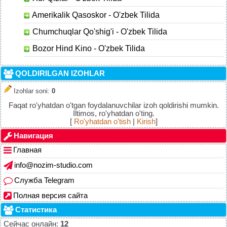
Amerikalik Qasoskor - O'zbek Tilida
Chumchuqlar Qo'shig'i - O'zbek Tilida
Bozor Hind Kino - O'zbek Tilida
QOLDIRILGAN IZOHLAR
Izohlar soni
:
0
Faqat ro'yhatdan o'tgan foydalanuvchilar izoh qoldirishi mumkin.
Iltimos, ro'yhatdan o'ting.
[
Ro'yhatdan o'tish
|
Kirish
]
Навигация
Главная
info@nozim-studio.com
Служба Telegram
Полная версия сайта
Статистика
Сейчас онлайн:
12