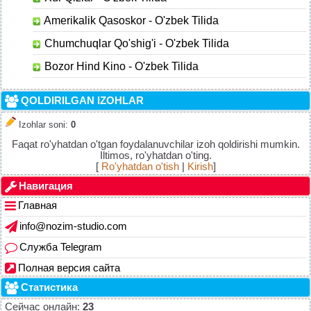
Amerikalik Qasoskor - O'zbek Tilida
Chumchuqlar Qo'shig'i - O'zbek Tilida
Bozor Hind Kino - O'zbek Tilida
QOLDIRILGAN IZOHLAR
Izohlar soni
:
0
Faqat ro'yhatdan o'tgan foydalanuvchilar izoh qoldirishi mumkin.
Iltimos, ro'yhatdan o'ting.
[
Ro'yhatdan o'tish
|
Kirish
]
Навигация
Главная
info@nozim-studio.com
Служба Telegram
Полная версия сайта
Статистика
Сейчас онлайн:
23