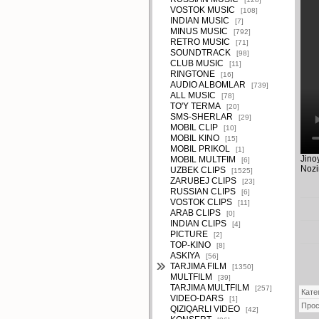
VOSTOK MUSIC
[108]
INDIAN MUSIC
[7]
MINUS MUSIC
[792]
RETRO MUSIC
[71]
SOUNDTRACK
[98]
CLUB MUSIC
[11]
RINGTONE
[16]
AUDIO ALBOMLAR
[739]
ALL MUSIC
[78]
TO'Y TERMA
[20]
SMS-SHERLAR
[29]
MOBIL CLIP
[10]
MOBIL KINO
[15]
MOBIL PRIKOL
[1]
Jino
MOBIL MULTFIM
[6]
Nozi
UZBEK CLIPS
[1525]
ZARUBEJ CLIPS
[23]
RUSSIAN CLIPS
[6]
VOSTOK CLIPS
[11]
ARAB CLIPS
[0]
INDIAN CLIPS
[4]
PICTURE
[2]
TOP-KINO
[8]
ASKIYA
[56]
TARJIMA FILM
[1350]
MULTFILM
[39]
TARJIMA MULTFILM
[257]
Кате
VIDEO-DARS
[1]
Про
QIZIQARLI VIDEO
[42]