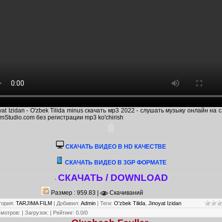
yat Izidan - O'zbek Tilida minus скачать мр3 2022 - слушать музыку онлайн на 
mStudio.com без регистрации mp3 ko'chirish
CКАЧАТЬ ВИДЕО В HD КАЧЕСТВЕ
СКАЧАТЬ ВИДЕО В 3GP ФОРМАТЕ
СКАЧАТЬ / DOWNLOAD
·
Размер : 959.83 |
Скачиваний
гория
:
TARJIMA FILM
|
Добавил
:
Admin
|
Теги
:
O'zbek Tilida
,
Jinoyat Izidan
смотров
:
|
Загрузок
:
|
Рейтинг
:
0.0
/
0