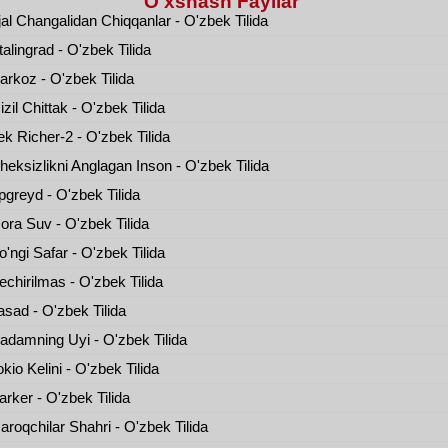
O'xshash Fayllar
al Changalidan Chiqqanlar - O'zbek Tilida
alingrad - O'zbek Tilida
rkoz - O'zbek Tilida
zil Chittak - O'zbek Tilida
k Richer-2 - O'zbek Tilida
eksizlikni Anglagan Inson - O'zbek Tilida
greyd - O'zbek Tilida
ra Suv - O'zbek Tilida
'ngi Safar - O'zbek Tilida
chirilmas - O'zbek Tilida
sad - O'zbek Tilida
damning Uyi - O'zbek Tilida
kio Kelini - O'zbek Tilida
rker - O'zbek Tilida
roqchilar Shahri - O'zbek Tilida