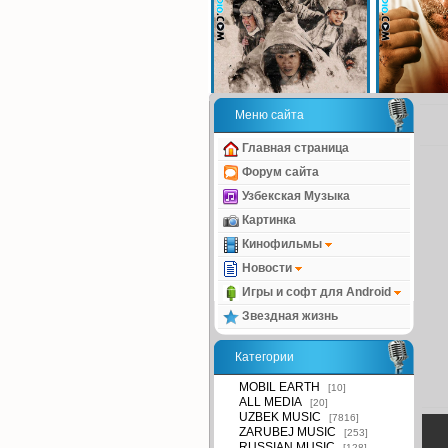
Меню сайта
Главная страница
Форум сайта
Узбекская Музыка
Картинка
Кинофильмы
Новости
Игры и софт для Android
Звездная жизнь
Категории
MOBIL EARTH
[10]
ALL MEDIA
[20]
UZBEK MUSIC
[7816]
ZARUBEJ MUSIC
[253]
RUSSIAN MUSIC
[128]