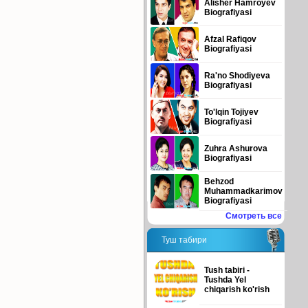
Alisher Hamroyev
Biografiyasi
Afzal Rafiqov
Biografiyasi
Ra'no Shodiyeva
Biografiyasi
To'lqin Tojiyev
Biografiyasi
Zuhra Ashurova
Biografiyasi
Behzod
Muhammadkarimov
Biografiyasi
Смотреть все
Туш табири
Tush tabiri -
Tushda Yel
chiqarish ko'rish