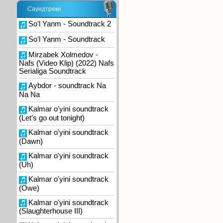
Саундтреки
So'l Yanm - Soundtrack 2
So'l Yanm - Soundtrack
Mirzabek Xolmedov -
Nafs (Video Klip) (2022) Nafs
Serialiga Soundtrack
Aybdor - soundtrack Na
Na Na
Kalmar o'yini soundtrack
(Let’s go out tonight)
Kalmar o'yini soundtrack
(Dawn)
Kalmar o'yini soundtrack
(Uh)
Kalmar o'yini soundtrack
(Owe)
Kalmar o'yini soundtrack
(Slaughterhouse III)