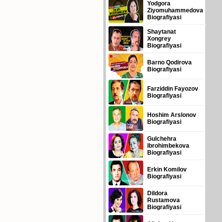
Yodgora
Ziyomuhammedova
Biografiyasi
Shaytanat
Xongrey
Biografiyasi
Barno Qodirova
Biografiyasi
Farziddin Fayozov
Biografiyasi
Hoshim Arslonov
Biografiyasi
Gulchehra
Ibrohimbekova
Biografiyasi
Erkin Komilov
Biografiyasi
Dildora
Rustamova
Biografiyasi