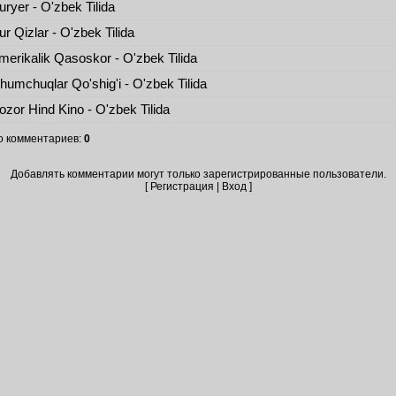
ryer - O'zbek Tilida
r Qizlar - O'zbek Tilida
erikalik Qasoskor - O'zbek Tilida
umchuqlar Qo'shig'i - O'zbek Tilida
zor Hind Kino - O'zbek Tilida
о комментариев
:
0
Добавлять комментарии могут только зарегистрированные пользователи.
[
Регистрация
|
Вход
]