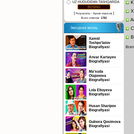
UZ HUDUDIDAN TASHQARIDA
Ku
Xu
[
·
]
Результаты
Архив опросов
Всего ответов:
1782
Am
Звездная жизнь
Ch
Bo
Xamid
Toshpo'latov
Biografiyasi
Всег
Anvar Kartayev
Biografiyasi
Ma'suda
Otajonova
Biografiyasi
Lola Eltoyeva
Biografiyasi
Husan Sharipov
Biografiyasi
Gulnora Qosimova
Biografiyasi