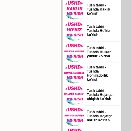
Tush tabiri -
Tushda Kaklik
ko'rish
Tush tabiri -
Tushda Ho'kiz
ko'rish
Tush tabiri -
Tushda Hulkar
yulduz ko'rish
Tush tabiri -
Tushda
Homiladorlik
ko'rish
Tush tabiri -
Tushda Hojatga
chiqish ko'rish
Tush tabiri -
Tushda Hojatga
borish ko'rish