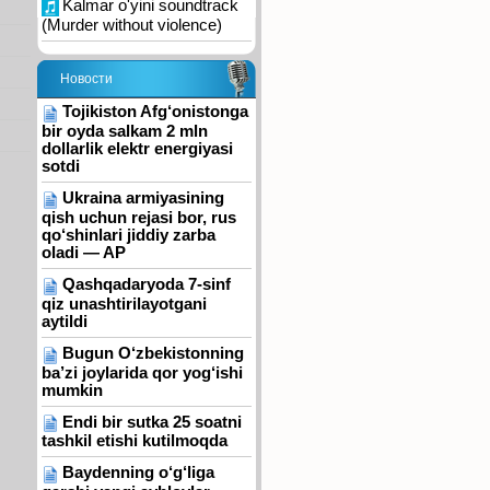
Kalmar o'yini soundtrack
(Murder without violence)
Новости
Tojikiston Afg‘onistonga
bir oyda salkam 2 mln
dollarlik elektr energiyasi
sotdi
Ukraina armiyasining
qish uchun rejasi bor, rus
qo‘shinlari jiddiy zarba
oladi — AP
Qashqadaryoda 7-sinf
qiz unashtirilayotgani
aytildi
Bugun O‘zbekistonning
ba’zi joylarida qor yog‘ishi
mumkin
Endi bir sutka 25 soatni
tashkil etishi kutilmoqda
Baydenning o‘g‘liga