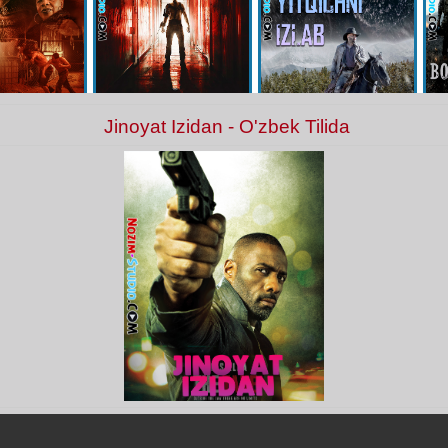
Jinoyat Izidan - O'zbek Tilida