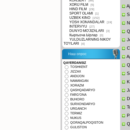
KONSERT
[86]
XORIJ FILM
[5]
Aj
HIND FILM
[29]
SPORT OLAMI
[1]
St
UZBEK KINO
[152]
YOSH XONANDALAR
[19]
Na
INTERVYU
[27]
DUNYO MO'JIZALARI
Qi
[3]
Кыргызча Ырлар
[0]
YULDUZLARNING NIKOY
Je
TO'YLARI
[4]
Ch
Наш опрос
Ap
QAYERDANSIZ
Qo
TOSHKENT
JIZZAX
So
ANDIJON
NAMANGAN
Ke
XORAZM
Ja
QASHQADARYO
FARG'ONA
Da
BUHORO
SURXONDARYO
To
URGANCH
TERMIZ
Pa
NUKUS
QORAQALPOQISTON
Qa
GULISTON