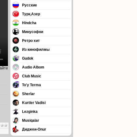
Русские
Турк,Азер
Hindcha
Минусофки
Ретро хит
Из кинофилмы
Gudok
Audio Albom
сайте
Club Music
To'y Terma
Sherlar
Kurtler Vadisi
Lezginka
Musiqalar
Диджеи-Onur