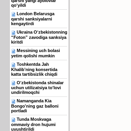
qarshi yangi ayblovlar
qo‘yildi
London Belarusga
qarshi sanksiyalarni
kengaytirdi
Ukraina O‘zbekistonning
“Foton” zavodiga sanksiya
kiritdi
Messining uch bolasi
yetim qolishi mumkin
Toshkentda Jah
Khalib’ning konsertida
katta tartibsizlik chiqdi
O‘zbekistonda shinalar
uchun utilizatsiya to‘lovi
undirilmoqchi
Namanganda Kia
Bongo'ning gaz balloni
portladi
Tunda Moskvaga
ommaviy dron hujumi
uyushtirildi