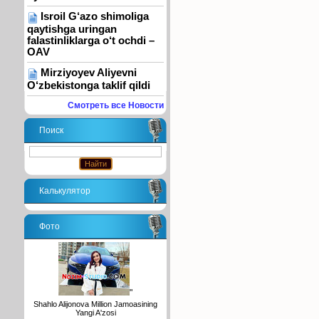
Isroil G‘azo shimoliga
qaytishga uringan
falastinliklarga o‘t ochdi –
OAV
Mirziyoyev Aliyevni
O‘zbekistonga taklif qildi
Смотреть все Новости
Поиск
Калькулятор
Фото
"
Shahlo Alijonova Million Jamoasining
Yangi A'zosi