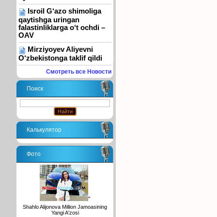
Isroil G‘azo shimoliga
qaytishga uringan
falastinliklarga o‘t ochdi –
OAV
Mirziyoyev Aliyevni
O‘zbekistonga taklif qildi
Смотреть все Новости
Поиск
Калькулятор
Фото
"
Shahlo Alijonova Million Jamoasining
Yangi A'zosi