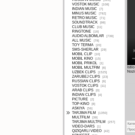
VOSTOK MUSIC
[108]
INDIAN MUSIC
[7]
MINUS MUSIC
[792]
RETRO MUSIC
[71]
SOUNDTRACK
[98]
CLUB MUSIC
[11]
RINGTONE
[16]
AUDIO ALBOMLAR
[739]
ALL MUSIC
[78]
TO'Y TERMA
[20]
SMS-SHERLAR
[29]
MOBIL CLIP
[10]
MOBIL KINO
[15]
MOBIL PRIKOL
[1]
Isti
MOBIL MULTFIM
[6]
Nozi
UZBEK CLIPS
[1525]
ZARUBEJ CLIPS
[23]
RUSSIAN CLIPS
[6]
VOSTOK CLIPS
[11]
ARAB CLIPS
[0]
INDIAN CLIPS
[4]
PICTURE
[2]
TOP-KINO
[8]
ASKIYA
[56]
TARJIMA FILM
[1350]
MULTFILM
[39]
TARJIMA MULTFILM
[257]
Кате
VIDEO-DARS
[1]
Про
QIZIQARLI VIDEO
[42]