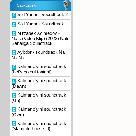
Саундтреки
So'l Yanm - Soundtrack 2
So'l Yanm - Soundtrack
Mirzabek Xolmedov -
Nafs (Video Klip) (2022) Nafs
Serialiga Soundtrack
Aybdor - soundtrack Na
Na Na
Kalmar o'yini soundtrack
(Let’s go out tonight)
Kalmar o'yini soundtrack
(Dawn)
Kalmar o'yini soundtrack
(Uh)
Kalmar o'yini soundtrack
(Owe)
Kalmar o'yini soundtrack
(Slaughterhouse III)