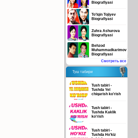
Biografiyasi
To'lqin Tojiyev
Biografiyasi
Zuhra Ashurova
Biografiyasi
Behzod
Muhammadkarimov
Biografiyasi
Смотреть все
Туш табири
Tush tabiri -
Tushda Yel
chiqarish ko'rish
Tush tabiri -
Tushda Kaklik
ko'rish
Tush tabiri -
Tushda Ho'kiz