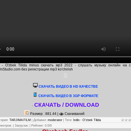
lo - O'zbek Tilida minus скачать мр3 2022 - слушать музыку онлайн на 
mStudio.com без регистрации mp3 ko'chirish
CКАЧАТЬ ВИДЕО В HD КАЧЕСТВЕ
СКАЧАТЬ ВИДЕО В 3GP ФОРМАТЕ
СКАЧАТЬ / DOWNLOAD
·
Размер : 881.44 |
Скачиваний
гория
:
TARJIMA FILM
|
Добавил
:
moderator
|
Теги
:
Istilo - O'zbek Tilida
смотров
:
|
Загрузок
:
|
Рейтинг
:
0.0
/
0