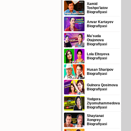
Xamid
Toshpo'latov
Biografiyasi
Anvar Kartayev
Biografiyasi
Ma'suda
Otajonova
Biografiyasi
Lola Eltoyeva
Biografiyasi
Husan Sharipov
Biografiyasi
Gulnora Qosimova
Biografiyasi
Yodgora
Ziyomuhammedova
Biografiyasi
Shaytanat
Xongrey
Biografiyasi