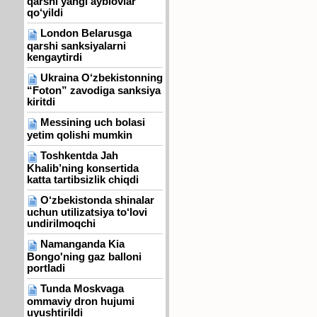
qarshi yangi ayblovlar
qo‘yildi
London Belarusga
qarshi sanksiyalarni
kengaytirdi
Ukraina O‘zbekistonning
“Foton” zavodiga sanksiya
kiritdi
Messining uch bolasi
yetim qolishi mumkin
Toshkentda Jah
Khalib’ning konsertida
katta tartibsizlik chiqdi
O‘zbekistonda shinalar
uchun utilizatsiya to‘lovi
undirilmoqchi
Namanganda Kia
Bongo'ning gaz balloni
portladi
Tunda Moskvaga
ommaviy dron hujumi
uyushtirildi