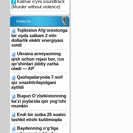
Kalmar o'yini soundtrack
(Murder without violence)
Новости
Tojikiston Afg‘onistonga
bir oyda salkam 2 mln
dollarlik elektr energiyasi
sotdi
Ukraina armiyasining
qish uchun rejasi bor, rus
qo‘shinlari jiddiy zarba
oladi — AP
Qashqadaryoda 7-sinf
qiz unashtirilayotgani
aytildi
Bugun O‘zbekistonning
ba’zi joylarida qor yog‘ishi
mumkin
Endi bir sutka 25 soatni
tashkil etishi kutilmoqda
Baydenning o‘g‘liga