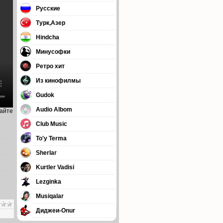
Русские
Турк,Азер
Hindcha
Минусофки
Ретро хит
Из кинофилмы
Gudok
Audio Albom
сайте
Club Music
To'y Terma
Sherlar
Kurtler Vadisi
Lezginka
Musiqalar
Диджеи-Onur