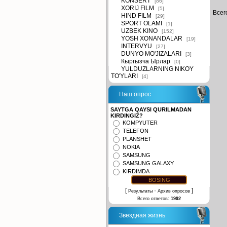
KONSERT
[86]
XORIJ FILM
[5]
Всег
HIND FILM
[29]
SPORT OLAMI
[1]
UZBEK KINO
[152]
YOSH XONANDALAR
[19]
INTERVYU
[27]
DUNYO MO'JIZALARI
[3]
Кыргызча Ырлар
[0]
YULDUZLARNING NIKOY
TO'YLARI
[4]
Наш опрос
SAYTGA QAYSI QURILMADAN
KIRDINGIZ?
KOMPYUTER
TELEFON
PLANSHET
NOKIA
SAMSUNG
SAMSUNG GALAXY
KIRDIMDA
[
·
]
Результаты
Архив опросов
Всего ответов:
1992
Звездная жизнь