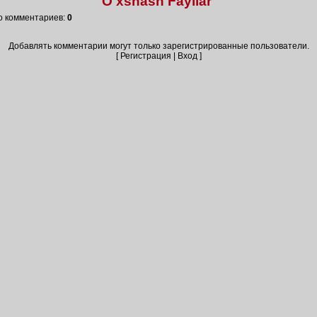
O'xshash Fayllar
о комментариев
:
0
Добавлять комментарии могут только зарегистрированные пользователи.
[
Регистрация
|
Вход
]