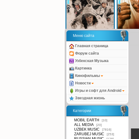
Меню сайта
Главная страница
Форум сайта
Узбекская Музыка
Картинка
Кинофильмы
Новости
Игры и софт для Android
Звездная жизнь
Категории
MOBIL EARTH
[10]
ALL MEDIA
[20]
UZBEK MUSIC
[7816]
ZARUBEJ MUSIC
[253]
RUSSIAN MUSIC
[128]