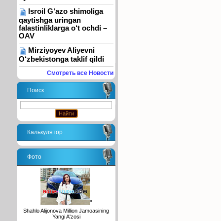
Isroil G‘azo shimoliga
qaytishga uringan
falastinliklarga o‘t ochdi –
OAV
Mirziyoyev Aliyevni
O‘zbekistonga taklif qildi
Смотреть все Новости
Поиск
Калькулятор
Фото
"
Shahlo Alijonova Million Jamoasining
Yangi A'zosi