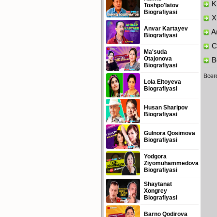
Ku
Toshpo'latov
Biografiyasi
Xu
Anvar Kartayev
Am
Biografiyasi
Ch
Ma'suda
Otajonova
Bo
Biografiyasi
Всег
Lola Eltoyeva
Biografiyasi
Husan Sharipov
Biografiyasi
Gulnora Qosimova
Biografiyasi
Yodgora
Ziyomuhammedova
Biografiyasi
Shaytanat
Xongrey
Biografiyasi
Barno Qodirova