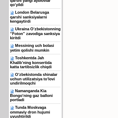
qarshi yangi ayblovlar
qo‘yildi
London Belarusga
qarshi sanksiyalarni
kengaytirdi
Ukraina O‘zbekistonning
“Foton” zavodiga sanksiya
kiritdi
Messining uch bolasi
yetim qolishi mumkin
Toshkentda Jah
Khalib’ning konsertida
katta tartibsizlik chiqdi
O‘zbekistonda shinalar
uchun utilizatsiya to‘lovi
undirilmoqchi
Namanganda Kia
Bongo'ning gaz balloni
portladi
Tunda Moskvaga
ommaviy dron hujumi
uyushtirildi