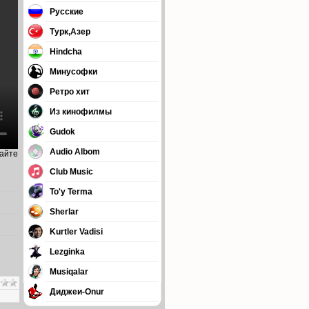
Русские
Турк,Азер
Hindcha
Минусофки
Ретро хит
Из кинофилмы
Gudok
Audio Albom
сайте
Club Music
To'y Terma
Sherlar
Kurtler Vadisi
Lezginka
Musiqalar
Диджеи-Onur