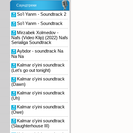
Саундтреки
So'l Yanm - Soundtrack 2
So'l Yanm - Soundtrack
Mirzabek Xolmedov -
Nafs (Video Klip) (2022) Nafs
Serialiga Soundtrack
Aybdor - soundtrack Na
Na Na
Kalmar o'yini soundtrack
(Let’s go out tonight)
Kalmar o'yini soundtrack
(Dawn)
Kalmar o'yini soundtrack
(Uh)
Kalmar o'yini soundtrack
(Owe)
Kalmar o'yini soundtrack
(Slaughterhouse III)