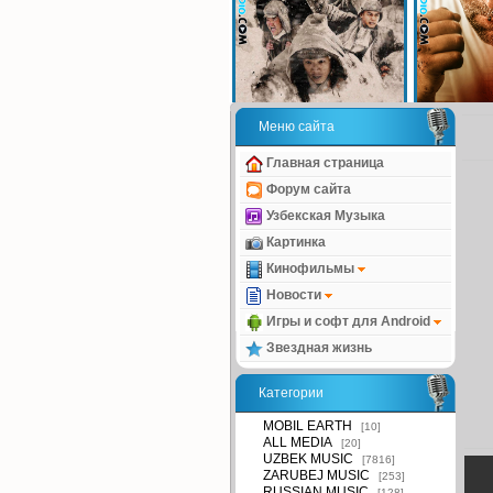
Меню сайта
Главная страница
Форум сайта
Узбекская Музыка
Картинка
Кинофильмы
Новости
Игры и софт для Android
Звездная жизнь
Категории
MOBIL EARTH
[10]
ALL MEDIA
[20]
UZBEK MUSIC
[7816]
ZARUBEJ MUSIC
[253]
RUSSIAN MUSIC
[128]