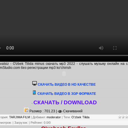
vatsiz - O'zbek Tilida minus скачать мр3 2022 - слушать музыку онлайн на 
mStudio.com без регистрации mp3 ko'chirish
CКАЧАТЬ ВИДЕО В HD КАЧЕСТВЕ
СКАЧАТЬ ВИДЕО В 3GP ФОРМАТЕ
СКАЧАТЬ / DOWNLOAD
·
Размер : 701.23 |
Скачиваний
гория
:
TARJIMA FILM
|
Добавил
:
moderator
|
Теги
:
O'zbek Tilida
смотров
:
|
Загрузок
:
|
Рейтинг
:
0.0
/
0