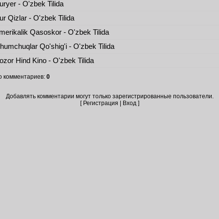
ryer - O'zbek Tilida
r Qizlar - O'zbek Tilida
erikalik Qasoskor - O'zbek Tilida
umchuqlar Qo'shig'i - O'zbek Tilida
zor Hind Kino - O'zbek Tilida
о комментариев
:
0
Добавлять комментарии могут только зарегистрированные пользователи.
[
Регистрация
|
Вход
]