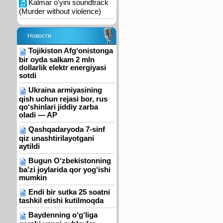
Kalmar o'yini soundtrack
(Murder without violence)
Новости
Tojikiston Afg‘onistonga
bir oyda salkam 2 mln
dollarlik elektr energiyasi
sotdi
Ukraina armiyasining
qish uchun rejasi bor, rus
qo‘shinlari jiddiy zarba
oladi — AP
Qashqadaryoda 7-sinf
qiz unashtirilayotgani
aytildi
Bugun O‘zbekistonning
ba’zi joylarida qor yog‘ishi
mumkin
Endi bir sutka 25 soatni
tashkil etishi kutilmoqda
Baydenning o‘g‘liga