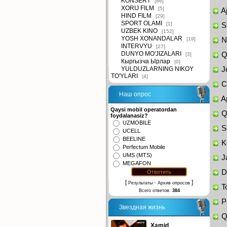
KONSERT
[86]
XORIJ FILM
[5]
Aj
HIND FILM
[29]
SPORT OLAMI
[1]
St
UZBEK KINO
[152]
YOSH XONANDALAR
[19]
Na
INTERVYU
[27]
DUNYO MO'JIZALARI
Qi
[3]
Кыргызча Ырлар
[0]
YULDUZLARNING NIKOY
Je
TO'YLARI
[4]
Ch
Наш опрос
Ap
Qaysi mobil operatordan
Qo
foydalanasiz?
UZMOBILE
So
UCELL
BEELINE
Ke
Perfectum Mobile
UMS (MTS)
Ja
MEGAFON
Da
[
·
]
Результаты
Архив опросов
To
Всего ответов:
384
Pa
Звездная жизнь
Qa
Xamid