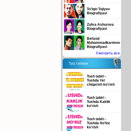
To'lqin Tojiyev
Biografiyasi
Zuhra Ashurova
Biografiyasi
Behzod
Muhammadkarimov
Biografiyasi
Смотреть все
Туш табири
Tush tabiri -
Tushda Yel
chiqarish ko'rish
Tush tabiri -
Tushda Kaklik
ko'rish
Tush tabiri -
Tushda Ho'kiz
ko'rish