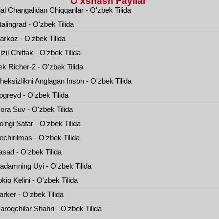
O'xshash Fayllar
al Changalidan Chiqqanlar - O'zbek Tilida
alingrad - O'zbek Tilida
rkoz - O'zbek Tilida
zil Chittak - O'zbek Tilida
k Richer-2 - O'zbek Tilida
eksizlikni Anglagan Inson - O'zbek Tilida
greyd - O'zbek Tilida
ra Suv - O'zbek Tilida
'ngi Safar - O'zbek Tilida
chirilmas - O'zbek Tilida
sad - O'zbek Tilida
damning Uyi - O'zbek Tilida
kio Kelini - O'zbek Tilida
rker - O'zbek Tilida
roqchilar Shahri - O'zbek Tilida