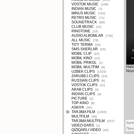
VOSTOK MUSIC
[108]
INDIAN MUSIC
[7]
MINUS MUSIC
[792]
RETRO MUSIC
[71]
SOUNDTRACK
[98]
CLUB MUSIC
[11]
RINGTONE
[16]
AUDIO ALBOMLAR
[739]
ALL MUSIC
[78]
TO'Y TERMA
[20]
SMS-SHERLAR
[29]
MOBIL CLIP
[10]
MOBIL KINO
[15]
MOBIL PRIKOL
[1]
Halo
MOBIL MULTFIM
[6]
Nozi
UZBEK CLIPS
[1525]
ZARUBEJ CLIPS
[23]
RUSSIAN CLIPS
[6]
VOSTOK CLIPS
[11]
ARAB CLIPS
[0]
INDIAN CLIPS
[4]
PICTURE
[2]
TOP-KINO
[8]
ASKIYA
[56]
TARJIMA FILM
[1350]
MULTFILM
[39]
TARJIMA MULTFILM
[257]
Кате
VIDEO-DARS
[1]
Про
QIZIQARLI VIDEO
[42]