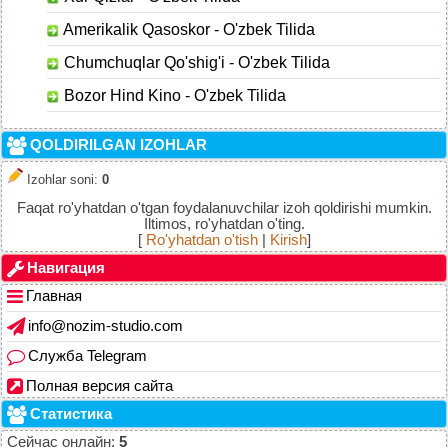
Amerikalik Qasoskor - O'zbek Tilida
Chumchuqlar Qo'shig'i - O'zbek Tilida
Bozor Hind Kino - O'zbek Tilida
QOLDIRILGAN IZOHLAR
Izohlar soni
:
0
Faqat ro'yhatdan o'tgan foydalanuvchilar izoh qoldirishi mumkin.
Iltimos, ro'yhatdan o'ting.
[
Ro'yhatdan o'tish
|
Kirish
]
Навигация
Главная
info@nozim-studio.com
Служба Telegram
Полная версия сайта
Статистика
Сейчас онлайн:
5