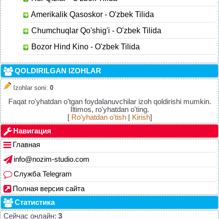
Amerikalik Qasoskor - O'zbek Tilida
Chumchuqlar Qo'shig'i - O'zbek Tilida
Bozor Hind Kino - O'zbek Tilida
QOLDIRILGAN IZOHLAR
Izohlar soni
:
0
Faqat ro'yhatdan o'tgan foydalanuvchilar izoh qoldirishi mumkin.
Iltimos, ro'yhatdan o'ting.
[
Ro'yhatdan o'tish
|
Kirish
]
Навигация
Главная
info@nozim-studio.com
Служба Telegram
Полная версия сайта
Статистика
Сейчас онлайн:
3