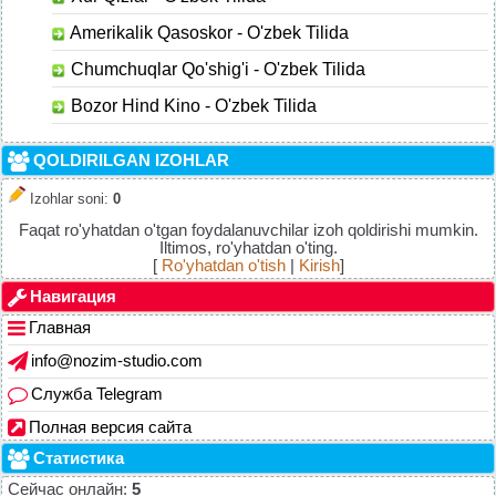
Amerikalik Qasoskor - O'zbek Tilida
Chumchuqlar Qo'shig'i - O'zbek Tilida
Bozor Hind Kino - O'zbek Tilida
QOLDIRILGAN IZOHLAR
Izohlar soni
:
0
Faqat ro'yhatdan o'tgan foydalanuvchilar izoh qoldirishi mumkin.
Iltimos, ro'yhatdan o'ting.
[
Ro'yhatdan o'tish
|
Kirish
]
Навигация
Главная
info@nozim-studio.com
Служба Telegram
Полная версия сайта
Статистика
Сейчас онлайн:
5