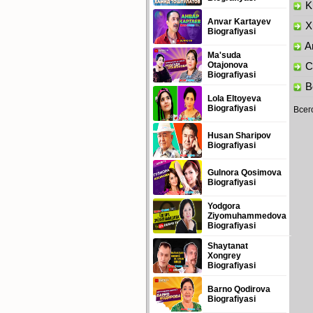
Ku
Anvar Kartayev
Xu
Biografiyasi
Am
Ma'suda
Otajonova
Ch
Biografiyasi
Bo
Lola Eltoyeva
Biografiyasi
Всег
Husan Sharipov
Biografiyasi
Gulnora Qosimova
Biografiyasi
Yodgora
Ziyomuhammedova
Biografiyasi
Shaytanat
Xongrey
Biografiyasi
Barno Qodirova
Biografiyasi