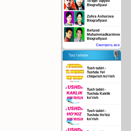
To'lqin Tojiyev
Biografiyasi
Zuhra Ashurova
Biografiyasi
Behzod
Muhammadkarimov
Biografiyasi
Смотреть все
Туш табири
Tush tabiri -
Tushda Yel
chiqarish ko'rish
Tush tabiri -
Tushda Kaklik
ko'rish
Tush tabiri -
Tushda Ho'kiz
ko'rish