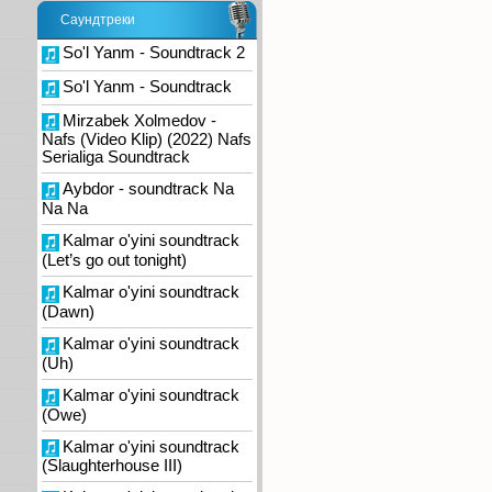
Саундтреки
So'l Yanm - Soundtrack 2
So'l Yanm - Soundtrack
Mirzabek Xolmedov -
Nafs (Video Klip) (2022) Nafs
Serialiga Soundtrack
Aybdor - soundtrack Na
Na Na
Kalmar o'yini soundtrack
(Let’s go out tonight)
Kalmar o'yini soundtrack
(Dawn)
Kalmar o'yini soundtrack
(Uh)
Kalmar o'yini soundtrack
(Owe)
Kalmar o'yini soundtrack
(Slaughterhouse III)