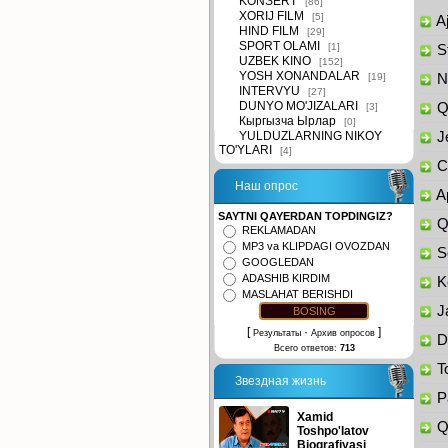
KONSERT
[86]
XORIJ FILM
[5]
Aj
HIND FILM
[29]
SPORT OLAMI
[1]
St
UZBEK KINO
[152]
YOSH XONANDALAR
[19]
Na
INTERVYU
[27]
DUNYO MO'JIZALARI
Qi
[3]
Кыргызча Ырлар
[0]
YULDUZLARNING NIKOY
Je
TO'YLARI
[4]
Ch
Наш опрос
Ap
SAYTNI QAYERDAN TOPDINGIZ?
Qo
REKLAMADAN
MP3 va KLIPDAGI OVOZDAN
So
GOOGLEDAN
ADASHIB KIRDIM
Ke
MASLAHAT BERISHDI
Ja
[
·
]
Результаты
Архив опросов
Da
Всего ответов:
713
To
Звездная жизнь
Pa
Xamid
Qa
Toshpo'latov
Biografiyasi