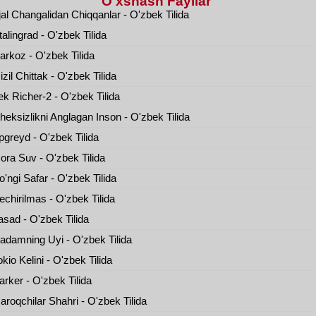
O'xshash Fayllar
al Changalidan Chiqqanlar - O'zbek Tilida
alingrad - O'zbek Tilida
rkoz - O'zbek Tilida
zil Chittak - O'zbek Tilida
k Richer-2 - O'zbek Tilida
eksizlikni Anglagan Inson - O'zbek Tilida
greyd - O'zbek Tilida
ra Suv - O'zbek Tilida
'ngi Safar - O'zbek Tilida
chirilmas - O'zbek Tilida
sad - O'zbek Tilida
damning Uyi - O'zbek Tilida
kio Kelini - O'zbek Tilida
rker - O'zbek Tilida
roqchilar Shahri - O'zbek Tilida