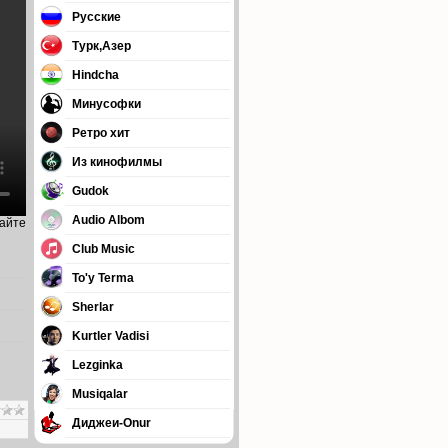
Русские
Турк,Азер
Hindcha
Минусофки
Ретро хит
Из кинофилмы
Gudok
Audio Albom
сайте
Club Music
To'y Terma
Sherlar
Kurtler Vadisi
Lezginka
Musiqalar
Диджеи-Onur