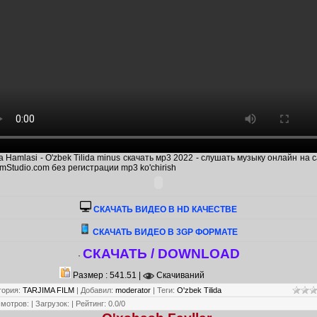
a Hamlasi - O'zbek Tilida minus скачать мр3 2022 - слушать музыку онлайн на 
mStudio.com без регистрации mp3 ko'chirish
CКАЧАТЬ ВИДЕО В HD КАЧЕСТВЕ
СКАЧАТЬ ВИДЕО В 3GP ФОРМАТЕ
СКАЧАТЬ / DOWNLOAD
·
Размер : 541.51 |
Скачиваний
гория
:
TARJIMA FILM
|
Добавил
:
moderator
|
Теги
:
O'zbek Tilida
смотров
:
|
Загрузок
:
|
Рейтинг
:
0.0
/
0