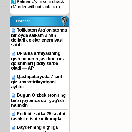
Kalmar o'yini soundtrack
(Murder without violence)
Новости
Tojikiston Afg‘onistonga
bir oyda salkam 2 mln
dollarlik elektr energiyasi
sotdi
Ukraina armiyasining
qish uchun rejasi bor, rus
qo‘shinlari jiddiy zarba
oladi — AP
Qashqadaryoda 7-sinf
qiz unashtirilayotgani
aytildi
Bugun O‘zbekistonning
ba’zi joylarida qor yog‘ishi
mumkin
Endi bir sutka 25 soatni
tashkil etishi kutilmoqda
Baydenning o‘g‘liga