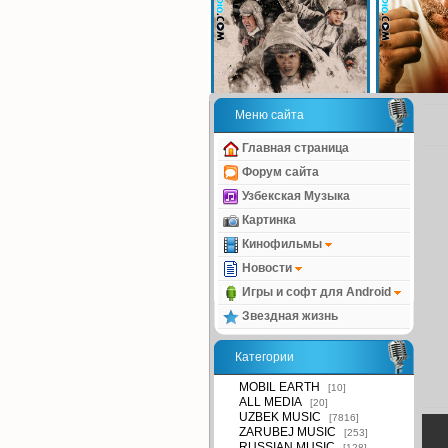
Меню сайта
Главная страница
Форум сайта
Узбекская Музыка
Картинка
Кинофильмы
Новости
Игры и софт для Android
Звездная жизнь
Категории
MOBIL EARTH
[10]
ALL MEDIA
[20]
UZBEK MUSIC
[7816]
ZARUBEJ MUSIC
[253]
RUSSIAN MUSIC
[128]