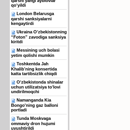
qarshi yangi ayblovlar
qo‘yildi
London Belarusga
qarshi sanksiyalarni
kengaytirdi
Ukraina O‘zbekistonning
“Foton” zavodiga sanksiya
kiritdi
Messining uch bolasi
yetim qolishi mumkin
Toshkentda Jah
Khalib’ning konsertida
katta tartibsizlik chiqdi
O‘zbekistonda shinalar
uchun utilizatsiya to‘lovi
undirilmoqchi
Namanganda Kia
Bongo'ning gaz balloni
portladi
Tunda Moskvaga
ommaviy dron hujumi
uyushtirildi