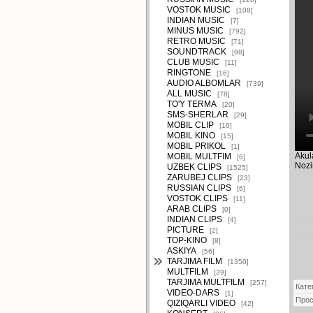
VOSTOK MUSIC
[108]
INDIAN MUSIC
[7]
MINUS MUSIC
[792]
RETRO MUSIC
[71]
SOUNDTRACK
[98]
CLUB MUSIC
[11]
RINGTONE
[16]
AUDIO ALBOMLAR
[739]
ALL MUSIC
[78]
TO'Y TERMA
[20]
SMS-SHERLAR
[29]
MOBIL CLIP
[10]
MOBIL KINO
[15]
MOBIL PRIKOL
[1]
Akul
MOBIL MULTFIM
[6]
Nozi
UZBEK CLIPS
[1525]
ZARUBEJ CLIPS
[23]
RUSSIAN CLIPS
[6]
VOSTOK CLIPS
[11]
ARAB CLIPS
[0]
INDIAN CLIPS
[4]
PICTURE
[2]
TOP-KINO
[8]
ASKIYA
[56]
TARJIMA FILM
[1350]
MULTFILM
[39]
TARJIMA MULTFILM
[257]
Кате
VIDEO-DARS
[1]
Про
QIZIQARLI VIDEO
[42]