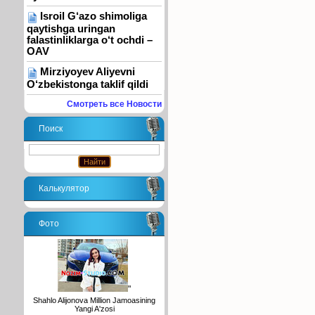
Isroil G‘azo shimoliga
qaytishga uringan
falastinliklarga o‘t ochdi –
OAV
Mirziyoyev Aliyevni
O‘zbekistonga taklif qildi
Смотреть все Новости
Поиск
Калькулятор
Фото
"
Shahlo Alijonova Million Jamoasining
Yangi A'zosi