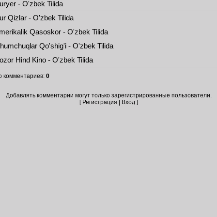
ryer - O'zbek Tilida
r Qizlar - O'zbek Tilida
erikalik Qasoskor - O'zbek Tilida
umchuqlar Qo'shig'i - O'zbek Tilida
zor Hind Kino - O'zbek Tilida
о комментариев
:
0
Добавлять комментарии могут только зарегистрированные пользователи.
[
Регистрация
|
Вход
]