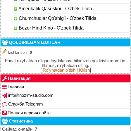
Amerikalik Qasoskor - O'zbek Tilida
Chumchuqlar Qo'shig'i - O'zbek Tilida
Bozor Hind Kino - O'zbek Tilida
QOLDIRILGAN IZOHLAR
Izohlar soni
:
0
Faqat ro'yhatdan o'tgan foydalanuvchilar izoh qoldirishi mumkin.
Iltimos, ro'yhatdan o'ting.
[
Ro'yhatdan o'tish
|
Kirish
]
Навигация
Главная
info@nozim-studio.com
Служба Telegram
Полная версия сайта
Статистика
Сейчас онлайн:
7