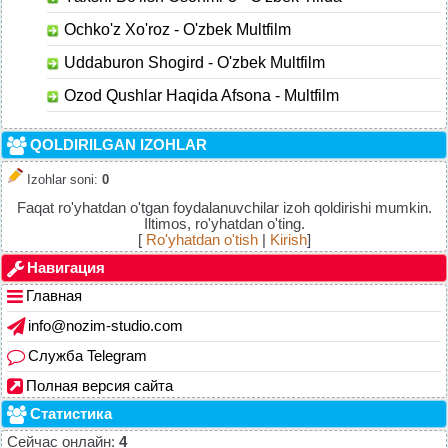
Ochko'z Xo'roz - O'zbek Multfilm
Uddaburon Shogird - O'zbek Multfilm
Ozod Qushlar Haqida Afsona - Multfilm
QOLDIRILGAN IZOHLAR
Izohlar soni
:
0
Faqat ro'yhatdan o'tgan foydalanuvchilar izoh qoldirishi mumkin.
Iltimos, ro'yhatdan o'ting.
[
Ro'yhatdan o'tish
|
Kirish
]
Навигация
Главная
info@nozim-studio.com
Служба Telegram
Полная версия сайта
Статистика
Сейчас онлайн:
4