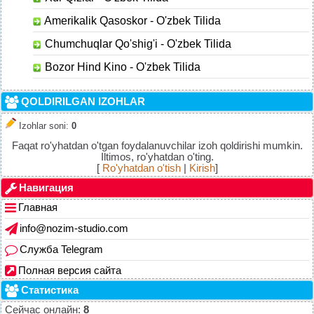
Amerikalik Qasoskor - O'zbek Tilida
Chumchuqlar Qo'shig'i - O'zbek Tilida
Bozor Hind Kino - O'zbek Tilida
QOLDIRILGAN IZOHLAR
Izohlar soni
:
0
Faqat ro'yhatdan o'tgan foydalanuvchilar izoh qoldirishi mumkin.
Iltimos, ro'yhatdan o'ting.
[
Ro'yhatdan o'tish
|
Kirish
]
Навигация
Главная
info@nozim-studio.com
Служба Telegram
Полная версия сайта
Статистика
Сейчас онлайн:
8