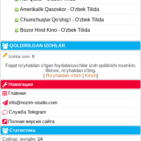
Amerikalik Qasoskor - O'zbek Tilida
Chumchuqlar Qo'shig'i - O'zbek Tilida
Bozor Hind Kino - O'zbek Tilida
QOLDIRILGAN IZOHLAR
Izohlar soni
:
0
Faqat ro'yhatdan o'tgan foydalanuvchilar izoh qoldirishi mumkin.
Iltimos, ro'yhatdan o'ting.
[
Ro'yhatdan o'tish
|
Kirish
]
Навигация
Главная
info@nozim-studio.com
Служба Telegram
Полная версия сайта
Статистика
Сейчас онлайн:
14