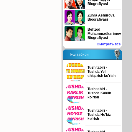
Biografiyasi
Zuhra Ashurova
Biografiyasi
Behzod
Muhammadkarimov
Biografiyasi
Смотреть все
Туш табири
Tush tabiri -
Tushda Yel
chiqarish ko'rish
Tush tabiri -
Tushda Kaklik
ko'rish
Tush tabiri -
Tushda Ho'kiz
ko'rish