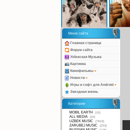
Меню сайта
Главная страница
Форум сайта
Узбекская Музыка
Картинка
Кинофильмы
Новости
Игры и софт для Android
Звездная жизнь
Категории
MOBIL EARTH
[10]
ALL MEDIA
[20]
UZBEK MUSIC
[7816]
ZARUBEJ MUSIC
[253]
RUSSIAN MUSIC
[128]