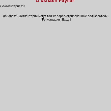
O'xshash Fayllar
о комментариев
:
0
Добавлять комментарии могут только зарегистрированные пользователи.
[
Регистрация
|
Вход
]