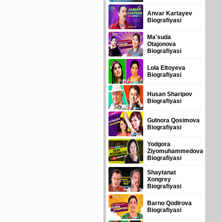
Anvar Kartayev
Biografiyasi
Ma'suda
Otajonova
Biografiyasi
Lola Eltoyeva
Biografiyasi
Husan Sharipov
Biografiyasi
Gulnora Qosimova
Biografiyasi
Yodgora
Ziyomuhammedova
Biografiyasi
Shaytanat
Xongrey
Biografiyasi
Barno Qodirova
Biografiyasi