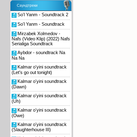
Саундтреки
So'l Yanm - Soundtrack 2
So'l Yanm - Soundtrack
Mirzabek Xolmedov -
Nafs (Video Klip) (2022) Nafs
Serialiga Soundtrack
Aybdor - soundtrack Na
Na Na
Kalmar o'yini soundtrack
(Let’s go out tonight)
Kalmar o'yini soundtrack
(Dawn)
Kalmar o'yini soundtrack
(Uh)
Kalmar o'yini soundtrack
(Owe)
Kalmar o'yini soundtrack
(Slaughterhouse III)