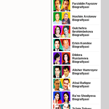
Farziddin Fayozov
Biografiyasi
Hoshim Arslonov
Biografiyasi
Gulchehra
Ibrohimbekova
Biografiyasi
Erkin Komilov
Biografiyasi
Dildora
Rustamova
Biografiyasi
Alisher Hamroyev
Biografiyasi
Afzal Rafiqov
Biografiyasi
Ra'no Shodiyeva
Biografiyasi
To'lqin Tojiyev