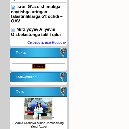
Isroil G‘azo shimoliga
qaytishga uringan
falastinliklarga o‘t ochdi –
OAV
Mirziyoyev Aliyevni
O‘zbekistonga taklif qildi
Смотреть все Новости
Поиск
Калькулятор
Фото
"
Shahlo Alijonova Million Jamoasining
Yangi A'zosi