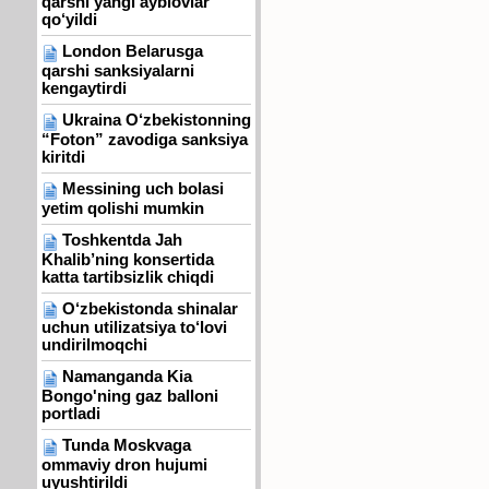
qarshi yangi ayblovlar
qo‘yildi
London Belarusga
qarshi sanksiyalarni
kengaytirdi
Ukraina O‘zbekistonning
“Foton” zavodiga sanksiya
kiritdi
Messining uch bolasi
yetim qolishi mumkin
Toshkentda Jah
Khalib’ning konsertida
katta tartibsizlik chiqdi
O‘zbekistonda shinalar
uchun utilizatsiya to‘lovi
undirilmoqchi
Namanganda Kia
Bongo'ning gaz balloni
portladi
Tunda Moskvaga
ommaviy dron hujumi
uyushtirildi