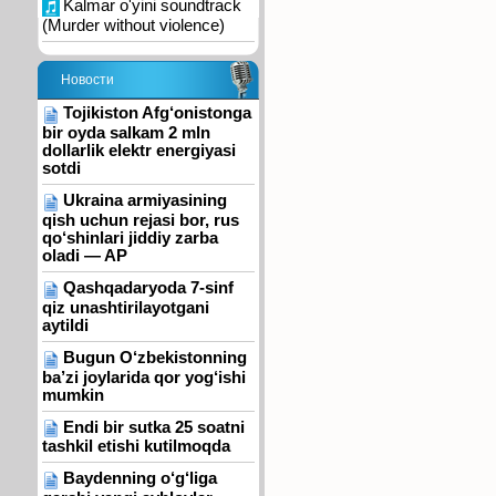
Kalmar o'yini soundtrack
(Murder without violence)
Новости
Tojikiston Afg‘onistonga
bir oyda salkam 2 mln
dollarlik elektr energiyasi
sotdi
Ukraina armiyasining
qish uchun rejasi bor, rus
qo‘shinlari jiddiy zarba
oladi — AP
Qashqadaryoda 7-sinf
qiz unashtirilayotgani
aytildi
Bugun O‘zbekistonning
ba’zi joylarida qor yog‘ishi
mumkin
Endi bir sutka 25 soatni
tashkil etishi kutilmoqda
Baydenning o‘g‘liga