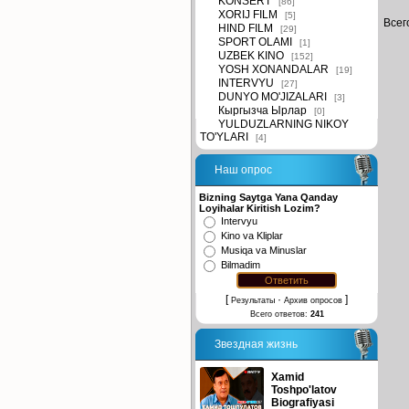
KONSERT
[86]
XORIJ FILM
[5]
Всег
HIND FILM
[29]
SPORT OLAMI
[1]
UZBEK KINO
[152]
YOSH XONANDALAR
[19]
INTERVYU
[27]
DUNYO MO'JIZALARI
[3]
Кыргызча Ырлар
[0]
YULDUZLARNING NIKOY
TO'YLARI
[4]
Наш опрос
Bizning Saytga Yana Qanday
Loyihalar Kiritish Lozim?
Intervyu
Kino va Kliplar
Musiqa va Minuslar
Bilmadim
[
·
]
Результаты
Архив опросов
Всего ответов:
241
Звездная жизнь
Xamid
Toshpo'latov
Biografiyasi