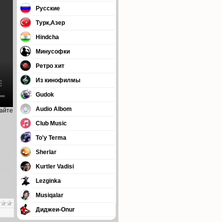
Русские
Турк,Азер
Hindcha
Минусофки
Ретро хит
Из кинофилмы
Gudok
Audio Albom
сайте
Club Music
To'y Terma
Sherlar
Kurtler Vadisi
Lezginka
Musiqalar
Диджеи-Onur