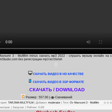
avsumi 3 - Multfilm minus скачать мр3 2022 - слушать музыку онлайн на 
mStudio.com без регистрации mp3 ko'chirish
CКАЧАТЬ ВИДЕО В HD КАЧЕСТВЕ
СКАЧАТЬ ВИДЕО В 3GP ФОРМАТЕ
СКАЧАТЬ / DOWNLOAD
·
Размер : 557.00 |
Скачиваний
гория
:
TARJIMA MULTFILM
|
Добавил
:
moderator
|
Теги
:
Ov Mavsumi 3 - Multfilm
смотров
:
|
Загрузок
:
|
Рейтинг
:
0.0
/
0