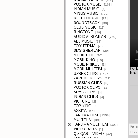
VOSTOK MUSIC
[108]
INDIAN MUSIC
[7]
MINUS MUSIC
[792]
RETRO MUSIC
[71]
SOUNDTRACK
[98]
CLUB MUSIC
[11]
RINGTONE
[16]
AUDIO ALBOMLAR
[739]
ALL MUSIC
[78]
TO'Y TERMA
[20]
SMS-SHERLAR
[29]
MOBIL CLIP
[10]
MOBIL KINO
[15]
MOBIL PRIKOL
[1]
Ov M
MOBIL MULTFIM
[6]
Nozi
UZBEK CLIPS
[1525]
ZARUBEJ CLIPS
[23]
RUSSIAN CLIPS
[6]
VOSTOK CLIPS
[11]
ARAB CLIPS
[0]
INDIAN CLIPS
[4]
PICTURE
[2]
TOP-KINO
[8]
ASKIYA
[56]
TARJIMA FILM
[1350]
MULTFILM
[39]
TARJIMA MULTFILM
[257]
Кате
VIDEO-DARS
[1]
Про
QIZIQARLI VIDEO
[42]