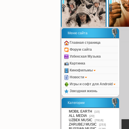
Меню сайта
Главная страница
Форум сайта
Узбекская Музыка
Картинка
Кинофильмы
Новости
Игры и софт для Android
Звездная жизнь
Категории
MOBIL EARTH
[10]
ALL MEDIA
[20]
UZBEK MUSIC
[7816]
ZARUBEJ MUSIC
[253]
RUSSIAN MUSIC
[128]