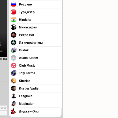
Русские
Турк,Азер
Hindcha
Минусофки
Ретро хит
Из кинофилмы
Gudok
Audio Albom
йн на
Club Music
To'y Terma
Sherlar
Kurtler Vadisi
Lezginka
Musiqalar
Диджеи-Onur