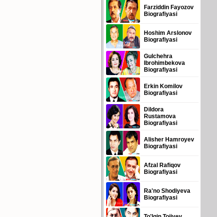
Farziddin Fayozov
Biografiyasi
Hoshim Arslonov
Biografiyasi
Gulchehra
Ibrohimbekova
Biografiyasi
Erkin Komilov
Biografiyasi
Dildora
Rustamova
Biografiyasi
Alisher Hamroyev
Biografiyasi
Afzal Rafiqov
Biografiyasi
Ra'no Shodiyeva
Biografiyasi
To'lqin Tojiyev