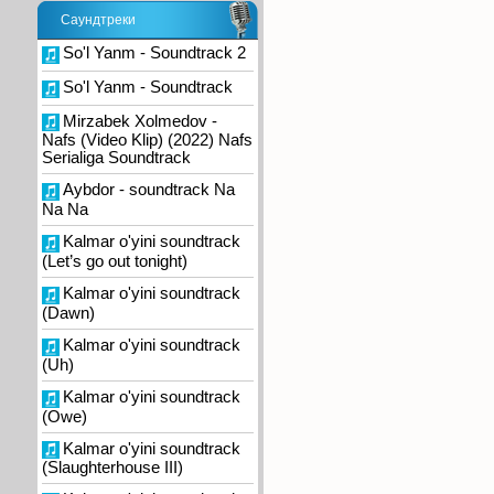
Саундтреки
So'l Yanm - Soundtrack 2
So'l Yanm - Soundtrack
Mirzabek Xolmedov -
Nafs (Video Klip) (2022) Nafs
Serialiga Soundtrack
Aybdor - soundtrack Na
Na Na
Kalmar o'yini soundtrack
(Let’s go out tonight)
Kalmar o'yini soundtrack
(Dawn)
Kalmar o'yini soundtrack
(Uh)
Kalmar o'yini soundtrack
(Owe)
Kalmar o'yini soundtrack
(Slaughterhouse III)