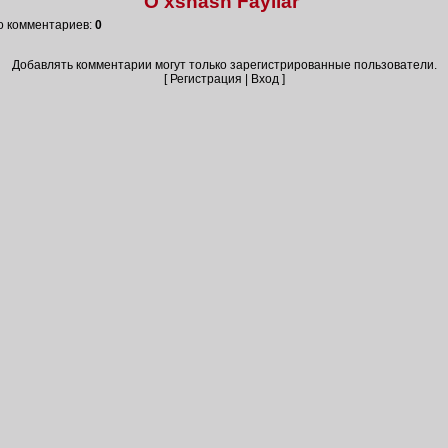
O'xshash Fayllar
о комментариев
:
0
Добавлять комментарии могут только зарегистрированные пользователи.
[
Регистрация
|
Вход
]