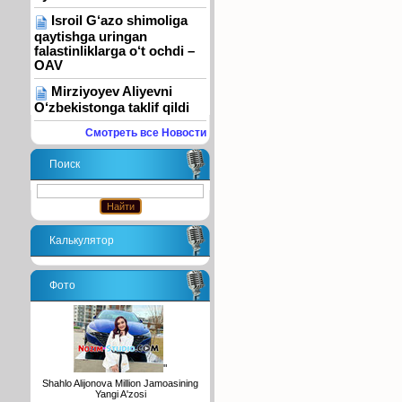
Isroil G‘azo shimoliga
qaytishga uringan
falastinliklarga o‘t ochdi –
OAV
Mirziyoyev Aliyevni
O‘zbekistonga taklif qildi
Смотреть все Новости
Поиск
Калькулятор
Фото
"
Shahlo Alijonova Million Jamoasining
Yangi A'zosi