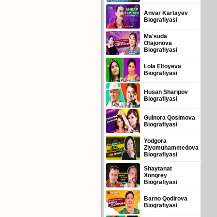
Anvar Kartayev
Biografiyasi
Ma'suda
Otajonova
Biografiyasi
Lola Eltoyeva
Biografiyasi
Husan Sharipov
Biografiyasi
Gulnora Qosimova
Biografiyasi
Yodgora
Ziyomuhammedova
Biografiyasi
Shaytanat
Xongrey
Biografiyasi
Barno Qodirova
Biografiyasi