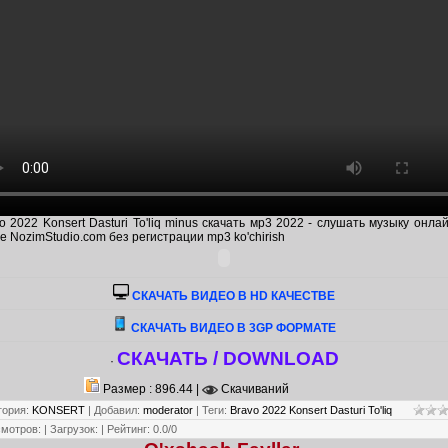
o 2022 Konsert Dasturi To'liq minus скачать мр3 2022 - слушать музыку онла
е NozimStudio.com без регистрации mp3 ko'chirish
CКАЧАТЬ ВИДЕО В HD КАЧЕСТВЕ
СКАЧАТЬ ВИДЕО В 3GP ФОРМАТЕ
СКАЧАТЬ / DOWNLOAD
·
Размер : 896.44 |
Скачиваний
гория
:
KONSERT
|
Добавил
:
moderator
|
Теги
:
Bravo 2022 Konsert Dasturi To'liq
смотров
:
|
Загрузок
:
|
Рейтинг
:
0.0
/
0