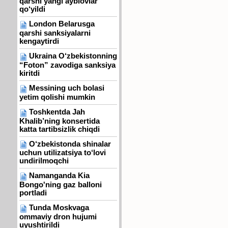
qarshi yangi ayblovlar
qo‘yildi
London Belarusga
qarshi sanksiyalarni
kengaytirdi
Ukraina O‘zbekistonning
“Foton” zavodiga sanksiya
kiritdi
Messining uch bolasi
yetim qolishi mumkin
Toshkentda Jah
Khalib’ning konsertida
katta tartibsizlik chiqdi
O‘zbekistonda shinalar
uchun utilizatsiya to‘lovi
undirilmoqchi
Namanganda Kia
Bongo'ning gaz balloni
portladi
Tunda Moskvaga
ommaviy dron hujumi
uyushtirildi