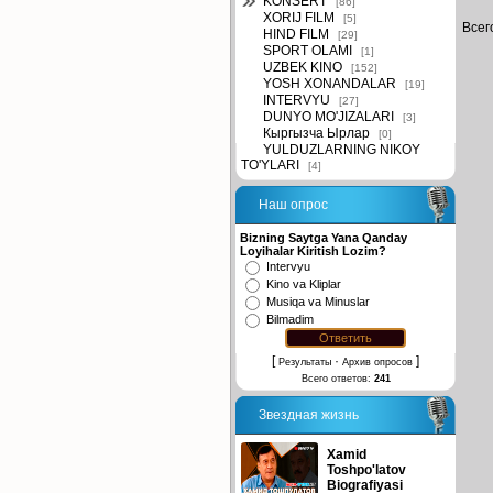
KONSERT
[86]
XORIJ FILM
[5]
Всег
HIND FILM
[29]
SPORT OLAMI
[1]
UZBEK KINO
[152]
YOSH XONANDALAR
[19]
INTERVYU
[27]
DUNYO MO'JIZALARI
[3]
Кыргызча Ырлар
[0]
YULDUZLARNING NIKOY
TO'YLARI
[4]
Наш опрос
Bizning Saytga Yana Qanday
Loyihalar Kiritish Lozim?
Intervyu
Kino va Kliplar
Musiqa va Minuslar
Bilmadim
[
·
]
Результаты
Архив опросов
Всего ответов:
241
Звездная жизнь
Xamid
Toshpo'latov
Biografiyasi