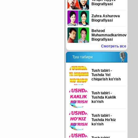
Biografiyasi
Zuhra Ashurova
Biografiyasi
Behzod
Muhammadkarimov
Biografiyasi
Смотреть все
Туш табири
Tush tabiri -
Tushda Yel
chiqarish ko'rish
Tush tabiri -
Tushda Kaklik
ko'rish
Tush tabiri -
Tushda Ho'kiz
ko'rish