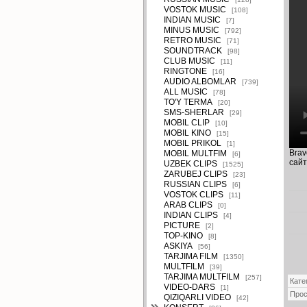
VOSTOK MUSIC
[108]
INDIAN MUSIC
[7]
MINUS MUSIC
[792]
RETRO MUSIC
[71]
SOUNDTRACK
[98]
CLUB MUSIC
[11]
RINGTONE
[16]
AUDIO ALBOMLAR
[739]
ALL MUSIC
[78]
TO'Y TERMA
[20]
SMS-SHERLAR
[29]
MOBIL CLIP
[10]
MOBIL KINO
[15]
MOBIL PRIKOL
[1]
Brav
MOBIL MULTFIM
[6]
сайт
UZBEK CLIPS
[1525]
ZARUBEJ CLIPS
[23]
RUSSIAN CLIPS
[6]
VOSTOK CLIPS
[11]
ARAB CLIPS
[0]
INDIAN CLIPS
[4]
PICTURE
[2]
TOP-KINO
[8]
ASKIYA
[56]
TARJIMA FILM
[1350]
MULTFILM
[39]
TARJIMA MULTFILM
[257]
Кате
VIDEO-DARS
[1]
Про
QIZIQARLI VIDEO
[42]