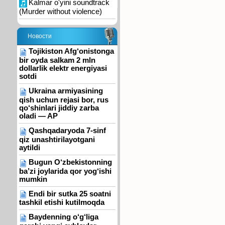
Kalmar o'yini soundtrack
(Murder without violence)
Новости
Tojikiston Afg‘onistonga
bir oyda salkam 2 mln
dollarlik elektr energiyasi
sotdi
Ukraina armiyasining
qish uchun rejasi bor, rus
qo‘shinlari jiddiy zarba
oladi — AP
Qashqadaryoda 7-sinf
qiz unashtirilayotgani
aytildi
Bugun O‘zbekistonning
ba’zi joylarida qor yog‘ishi
mumkin
Endi bir sutka 25 soatni
tashkil etishi kutilmoqda
Baydenning o‘g‘liga