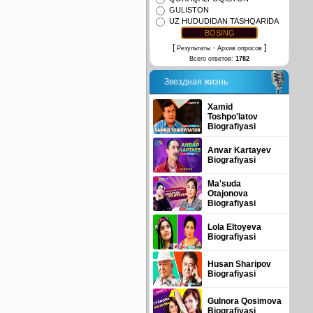
GULISTON
UZ HUDUDIDAN TASHQARIDA
[
·
]
Результаты
Архив опросов
Всего ответов:
1782
Звездная жизнь
Xamid
Toshpo'latov
Biografiyasi
Anvar Kartayev
Biografiyasi
Ma'suda
Otajonova
Biografiyasi
Lola Eltoyeva
Biografiyasi
Husan Sharipov
Biografiyasi
Gulnora Qosimova
Biografiyasi