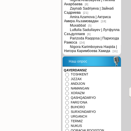
Nigina Anarbayeva | Нигина
Анарбаева
[8]
Zaynab Sadriyeva | Зайнаб
Садриева
[21]
Amira Azamova | Актриса
Амира Аъзамовадан
[18]
Muxabbat
[5]
Lutfulla Sadullayev | Лутфулла
Саъдуллаев
[6]
Parizoda Raqqosa | Паризода
Раккоса
[24]
Nigora Karimboyeva Haqida |
Нигора Каримбоева Хакида
[11]
Наш опрос
QAYERDANSIZ
TOSHKENT
JIZZAX
ANDIJON
NAMANGAN
XORAZM
QASHQADARYO
FARG'ONA
BUHORO
SURXONDARYO
URGANCH
TERMIZ
NUKUS
QORAQALPOQISTON