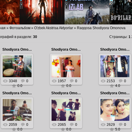
ная
»
Фотоальбом
»
O'zbek Akstrisa Aktyorlar
» Raqqosa Shodiyora Omonova
ографий в разделе
:
30
Страницы
:
1
Shodiyora Omonova - Foto 2016
Shodiyora Omonova - Foto 2016
Shodiyora Omonova - Foto 2016
2016.08.14
2016.08.14
2016.08.14
Shodiyora
Shodiyora
Shodiyora
Omonova - Foto
Omonova - Foto
Omonova - Foto
2016
2016
2016
Admin
Admin
Admin
3348
0
1957
0
2153
0
0.0
0.0
4.0
Shodiyora Omonova - Foto 2016
Shodiyora Omonova - Foto 2016
Shodiyora Omonova - Foto 2016
2016.08.14
2016.08.14
2016.08.14
Shodiyora
Shodiyora
Shodiyora
Omonova - Foto
Omonova - Foto
Omonova - Foto
2016
2016
2016
Admin
Admin
Admin
2059
0
2065
0
2629
0
0.0
0.0
5.0