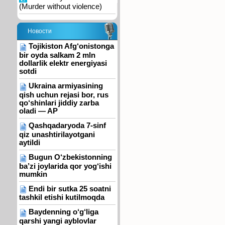
(Murder without violence)
Новости
Tojikiston Afg‘onistonga
bir oyda salkam 2 mln
dollarlik elektr energiyasi
sotdi
Ukraina armiyasining
qish uchun rejasi bor, rus
qo‘shinlari jiddiy zarba
oladi — AP
Qashqadaryoda 7-sinf
qiz unashtirilayotgani
aytildi
Bugun O‘zbekistonning
ba’zi joylarida qor yog‘ishi
mumkin
Endi bir sutka 25 soatni
tashkil etishi kutilmoqda
Baydenning o‘g‘liga
qarshi yangi ayblovlar