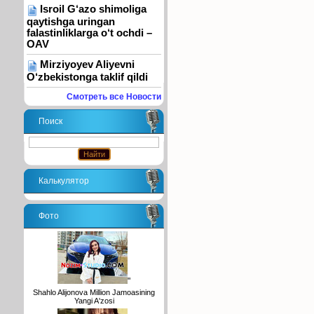
Isroil G‘azo shimoliga
qaytishga uringan
falastinliklarga o‘t ochdi –
OAV
Mirziyoyev Aliyevni
O‘zbekistonga taklif qildi
Смотреть все Новости
Поиск
Калькулятор
Фото
"
Shahlo Alijonova Million Jamoasining
Yangi A'zosi