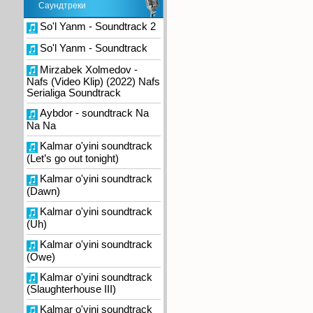
Саундтреки
So'l Yanm - Soundtrack 2
So'l Yanm - Soundtrack
Mirzabek Xolmedov -
Nafs (Video Klip) (2022) Nafs
Serialiga Soundtrack
Aybdor - soundtrack Na
Na Na
Kalmar o'yini soundtrack
(Let’s go out tonight)
Kalmar o'yini soundtrack
(Dawn)
Kalmar o'yini soundtrack
(Uh)
Kalmar o'yini soundtrack
(Owe)
Kalmar o'yini soundtrack
(Slaughterhouse III)
Kalmar o'yini soundtrack