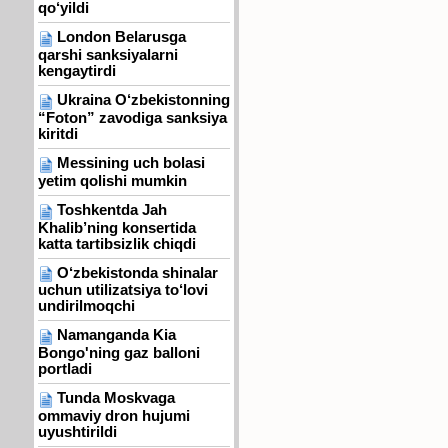
qo‘yildi
London Belarusga
qarshi sanksiyalarni
kengaytirdi
Ukraina O‘zbekistonning
“Foton” zavodiga sanksiya
kiritdi
Messining uch bolasi
yetim qolishi mumkin
Toshkentda Jah
Khalib’ning konsertida
katta tartibsizlik chiqdi
O‘zbekistonda shinalar
uchun utilizatsiya to‘lovi
undirilmoqchi
Namanganda Kia
Bongo'ning gaz balloni
portladi
Tunda Moskvaga
ommaviy dron hujumi
uyushtirildi