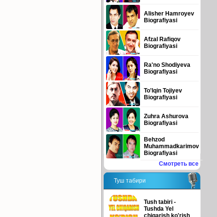
Alisher Hamroyev
Biografiyasi
Afzal Rafiqov
Biografiyasi
Ra'no Shodiyeva
Biografiyasi
To'lqin Tojiyev
Biografiyasi
Zuhra Ashurova
Biografiyasi
Behzod
Muhammadkarimov
Biografiyasi
Смотреть все
Туш табири
Tush tabiri -
Tushda Yel
chiqarish ko'rish