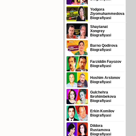
Yodgora
Ziyomuhammedova
Biografiyasi
Shaytanat
Xongrey
Biografiyasi
Barno Qodirova
Biografiyasi
Farziddin Fayozov
Biografiyasi
Hoshim Arslonov
Biografiyasi
Gulchehra
Ibrohimbekova
Biografiyasi
Erkin Komilov
Biografiyasi
Dildora
Rustamova
Biografiyasi