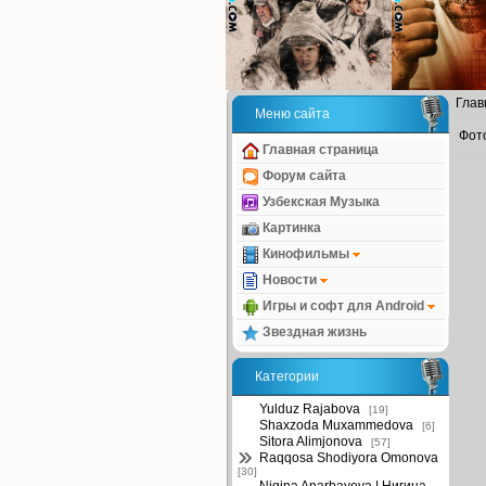
Глав
Меню сайта
Фот
Главная страница
Форум сайта
Узбекская Музыка
Картинка
Кинофильмы
Новости
Игры и софт для Android
Звездная жизнь
Категории
Yulduz Rajabova
[19]
Shaxzoda Muxammedova
[6]
Sitora Alimjonova
[57]
Raqqosa Shodiyora Omonova
[30]