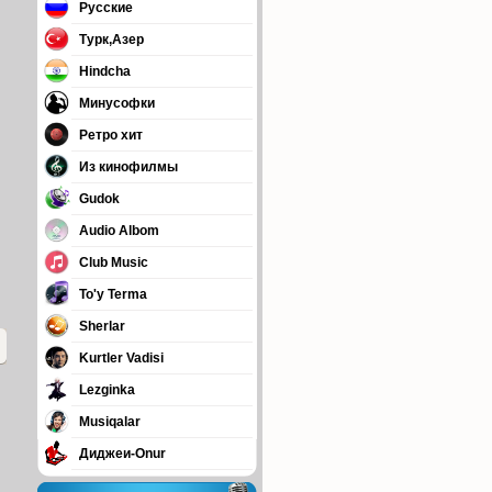
Русские
Турк,Азер
Hindcha
Минусофки
Ретро хит
Из кинофилмы
Gudok
Audio Albom
Club Music
To'y Terma
Sherlar
Kurtler Vadisi
Lezginka
Musiqalar
Диджеи-Onur