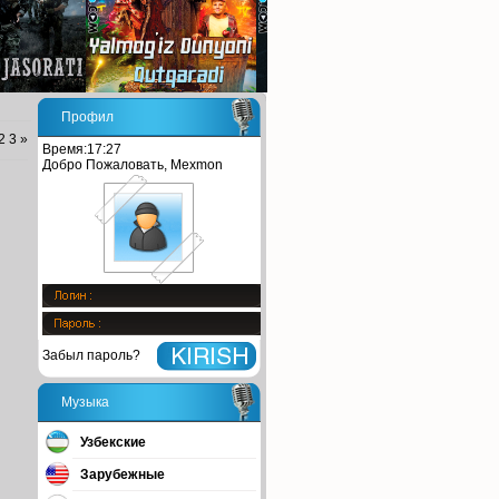
Профил
2
3
»
Время:17:27
Добро Пожаловать, Mexmon
Забыл пароль?
Музыка
Узбекские
Зарубежные