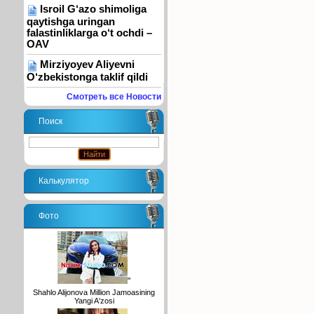
Isroil G‘azo shimoliga
qaytishga uringan
falastinliklarga o‘t ochdi –
OAV
Mirziyoyev Aliyevni
O‘zbekistonga taklif qildi
Смотреть все Новости
Поиск
Калькулятор
Фото
"
Shahlo Alijonova Million Jamoasining
Yangi A'zosi