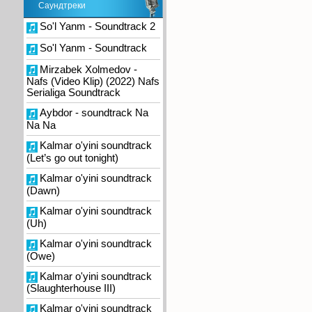
Саундтреки
So'l Yanm - Soundtrack 2
So'l Yanm - Soundtrack
Mirzabek Xolmedov -
Nafs (Video Klip) (2022) Nafs
Serialiga Soundtrack
Aybdor - soundtrack Na
Na Na
Kalmar o'yini soundtrack
(Let’s go out tonight)
Kalmar o'yini soundtrack
(Dawn)
Kalmar o'yini soundtrack
(Uh)
Kalmar o'yini soundtrack
(Owe)
Kalmar o'yini soundtrack
(Slaughterhouse III)
Kalmar o'yini soundtrack