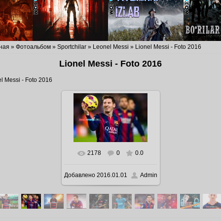
ная
»
Фотоальбом
»
Sportchilar
»
Leonel Messi
» Lionel Messi - Foto 2016
Lionel Messi - Foto 2016
l Messi - Foto 2016
2178
0
0.0
В реальном размере
Добавлено
2016.01.01
Admin
1024x682
/ 238.0Kb