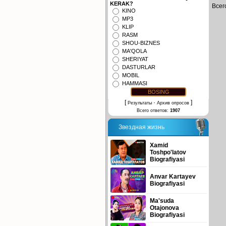
KERAK?
Всег
KINO
MP3
KLIP
RASM
SHOU-BIZNES
MA'QOLA
SHERIYAT
DASTURLAR
MOBIL
HAMMASI
[
·
]
Результаты
Архив опросов
Всего ответов:
1907
Звездная жизнь
Xamid
Toshpo'latov
Biografiyasi
Anvar Kartayev
Biografiyasi
Ma'suda
Otajonova
Biografiyasi