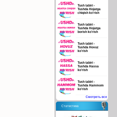
Tush tabiri -
Tushda Hojatga
chiqish ko'rish
Tush tabiri -
Tushda Hojatga
borish ko'rish
Tush tabiri -
Tushda Hovuz
ko'rish
Tush tabiri -
Tushda Hassa
ko'rish
Tush tabiri -
Tushda Hammom
ko'rish
Смотреть все
Статистика