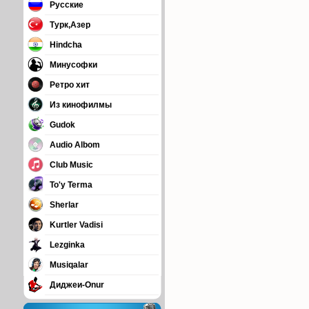
Русские
Турк,Азер
Hindcha
Минусофки
Ретро хит
Из кинофилмы
Gudok
Audio Albom
Club Music
To'y Terma
Sherlar
Kurtler Vadisi
Lezginka
Musiqalar
Диджеи-Onur