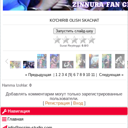
KO'CHIRIB OLISH SKACHAT
Surat Reytinggi
:
0.0
/
0
« Предыдущая
|
1
2
3
4
[
5
]
6
7
8
9
10
11
|
Следующая »
Hamma Izohlar
:
0
Добавлять комментарии могут только зарегистрированные
пользователи.
[
Регистрация
|
Вход
]
Навигация
Главная
info@nozim-studio.com