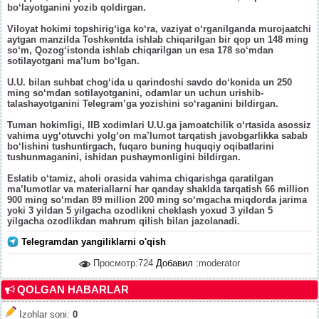
bo‘layotganini yozib qoldirgan.
Viloyat hokimi topshirig‘iga ko‘ra, vaziyat o‘rganilganda murojaatchi
aytgan manzilda Toshkentda ishlab chiqarilgan bir qop un 148 ming
so‘m, Qozog‘istonda ishlab chiqarilgan un esa 178 so‘mdan
sotilayotgani ma’lum bo‘lgan.
U.U. bilan suhbat chog‘ida u qarindoshi savdo do‘konida un 250
ming so‘mdan sotilayotganini, odamlar un uchun urishib-
talashayotganini Telegram’ga yozishini so‘raganini bildirgan.
Tuman hokimligi, IIB xodimlari U.U.ga jamoatchilik o‘rtasida asossiz
vahima uyg‘otuvchi yolg‘on ma’lumot tarqatish javobgarlikka sabab
bo‘lishini tushuntirgach, fuqaro buning huquqiy oqibatlarini
tushunmaganini, ishidan pushaymonligini bildirgan.
Eslatib o‘tamiz, aholi orasida vahima chiqarishga qaratilgan
ma’lumotlar va materiallarni har qanday shaklda tarqatish 66 million
900 ming so‘mdan 89 million 200 ming so‘mgacha miqdorda jarima
yoki 3 yildan 5 yilgacha ozodlikni cheklash yoxud 3 yildan 5
yilgacha ozodlikdan mahrum qilish bilan jazolanadi.
Telegramdan yangiliklarni o'qish
Просмотр:724
Добавил :
moderator
QOLGAN HABARLAR
Izohlar soni
:
0