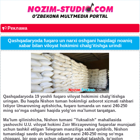
Реклама
Qashqadaryoda fuqaro un narxi oshgani haqidagi noaniq
xabar bilan viloyat hokimini chalg‘itishga urindi
Qashqadaryoda 19 yoshli fuqaro viloyat hokimini chalg‘itishga
uringan. Bu haqda Nishon tuman hokimligi axborot xizmati rahbari
Ixtiyor Umarovning aytishicha, fuqaro tumanda un narxi 240-250
ming so‘mga oshgani haqida yolg‘on ma’lumot tarqatgan.
Ma’lum qilinishicha, Nishon tumani "Yuksalish” mahallasida
yashovchi U.U. viloyat hokimi Zoir Mirzayevning fuqarolar murojaati
uchun tashkil etilgan Telegram manziliga xabar qoldirib, Nishon
tumanidagi savdo do‘konlarida un narxi 240-250 ming so‘mga
chiqqani, bir qop un uchun odamlar navbat talashib, to‘polon