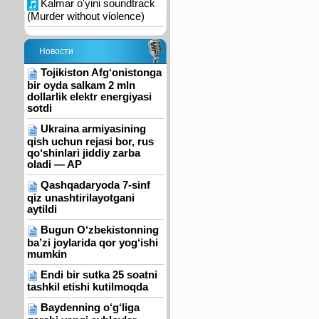
Kalmar o'yini soundtrack
(Murder without violence)
Новости
Tojikiston Afg‘onistonga
bir oyda salkam 2 mln
dollarlik elektr energiyasi
sotdi
Ukraina armiyasining
qish uchun rejasi bor, rus
qo‘shinlari jiddiy zarba
oladi — AP
Qashqadaryoda 7-sinf
qiz unashtirilayotgani
aytildi
Bugun O‘zbekistonning
ba’zi joylarida qor yog‘ishi
mumkin
Endi bir sutka 25 soatni
tashkil etishi kutilmoqda
Baydenning o‘g‘liga