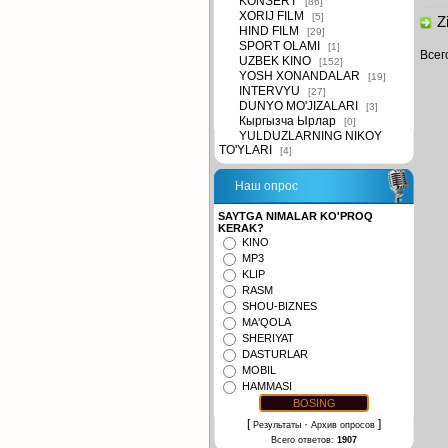
KONSERT
[86]
XORIJ FILM
[5]
Zi
HIND FILM
[29]
SPORT OLAMI
[1]
Всег
UZBEK KINO
[152]
YOSH XONANDALAR
[19]
INTERVYU
[27]
DUNYO MO'JIZALARI
[3]
Кыргызча Ырлар
[0]
YULDUZLARNING NIKOY
TO'YLARI
[4]
Наш опрос
SAYTGA NIMALAR KO'PROQ
KERAK?
KINO
MP3
KLIP
RASM
SHOU-BIZNES
MA'QOLA
SHERIYAT
DASTURLAR
MOBIL
HAMMASI
[
·
]
Результаты
Архив опросов
Всего ответов:
1907