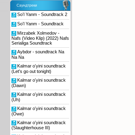
Саундтреки
So'l Yanm - Soundtrack 2
So'l Yanm - Soundtrack
Mirzabek Xolmedov -
Nafs (Video Klip) (2022) Nafs
Serialiga Soundtrack
Aybdor - soundtrack Na
Na Na
Kalmar o'yini soundtrack
(Let’s go out tonight)
Kalmar o'yini soundtrack
(Dawn)
Kalmar o'yini soundtrack
(Uh)
Kalmar o'yini soundtrack
(Owe)
Kalmar o'yini soundtrack
(Slaughterhouse III)