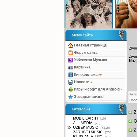
Меню сайта
Главная страница
Ziyo
Форум сайта
Ziyo
Узбекская Музыка
Nozi
Картинка
Кинофильмы
Новости
Игры и софт для Android
Кате
Звездная жизнь
Про
Категории
Zi
MOBIL EARTH
[10]
Oz
ALL MEDIA
[20]
UZBEK MUSIC
[7816]
Zi
ZARUBEJ MUSIC
[253]
RUSSIAN MUSIC
[128]