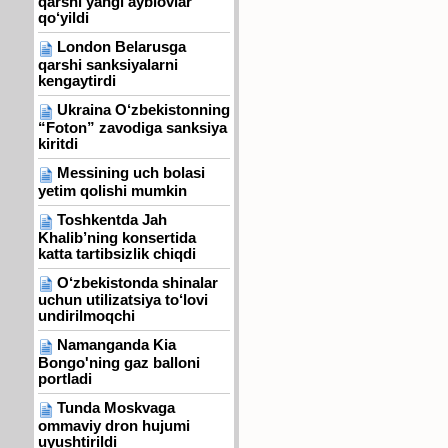
qarshi yangi ayblovlar
qo‘yildi
London Belarusga
qarshi sanksiyalarni
kengaytirdi
Ukraina O‘zbekistonning
“Foton” zavodiga sanksiya
kiritdi
Messining uch bolasi
yetim qolishi mumkin
Toshkentda Jah
Khalib’ning konsertida
katta tartibsizlik chiqdi
O‘zbekistonda shinalar
uchun utilizatsiya to‘lovi
undirilmoqchi
Namanganda Kia
Bongo'ning gaz balloni
portladi
Tunda Moskvaga
ommaviy dron hujumi
uyushtirildi