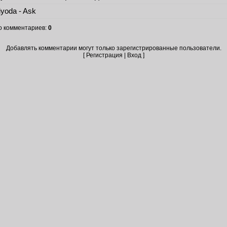
yoda - Ask
о комментариев
:
0
Добавлять комментарии могут только зарегистрированные пользователи.
[
Регистрация
|
Вход
]