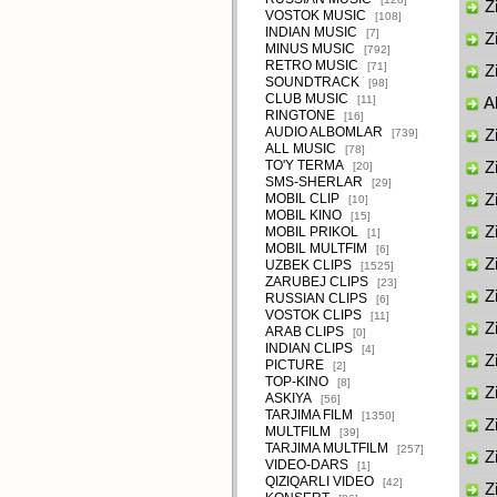
Zi
VOSTOK MUSIC
[108]
INDIAN MUSIC
[7]
Zi
MINUS MUSIC
[792]
RETRO MUSIC
[71]
Zi
SOUNDTRACK
[98]
CLUB MUSIC
[11]
Al
RINGTONE
[16]
AUDIO ALBOMLAR
[739]
Zi
ALL MUSIC
[78]
TO'Y TERMA
Zi
[20]
SMS-SHERLAR
[29]
MOBIL CLIP
Zi
[10]
MOBIL KINO
[15]
Zi
MOBIL PRIKOL
[1]
MOBIL MULTFIM
[6]
Zi
UZBEK CLIPS
[1525]
ZARUBEJ CLIPS
[23]
Zi
RUSSIAN CLIPS
[6]
VOSTOK CLIPS
[11]
Zi
ARAB CLIPS
[0]
INDIAN CLIPS
[4]
Zi
PICTURE
[2]
TOP-KINO
[8]
Z
ASKIYA
[56]
TARJIMA FILM
[1350]
Zi
MULTFILM
[39]
TARJIMA MULTFILM
[257]
Zi
VIDEO-DARS
[1]
QIZIQARLI VIDEO
[42]
Zi