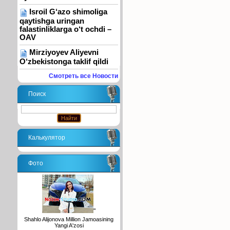
Isroil G‘azo shimoliga
qaytishga uringan
falastinliklarga o‘t ochdi –
OAV
Mirziyoyev Aliyevni
O‘zbekistonga taklif qildi
Смотреть все Новости
Поиск
Калькулятор
Фото
"
Shahlo Alijonova Million Jamoasining
Yangi A'zosi