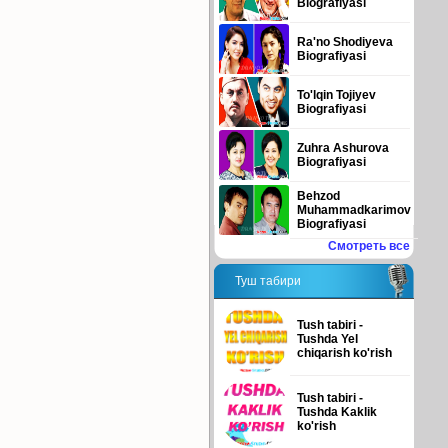
Biografiyasi
Ra'no Shodiyeva
Biografiyasi
To'lqin Tojiyev
Biografiyasi
Zuhra Ashurova
Biografiyasi
Behzod
Muhammadkarimov
Biografiyasi
Смотреть все
Туш табири
Tush tabiri -
Tushda Yel
chiqarish ko'rish
Tush tabiri -
Tushda Kaklik
ko'rish