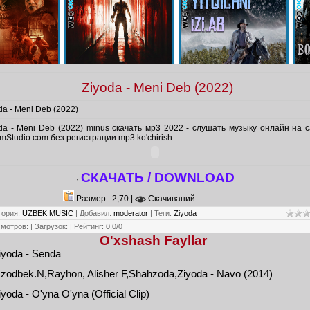
Ziyoda - Meni Deb (2022)
da - Meni Deb (2022)
da - Meni Deb (2022) minus скачать мр3 2022 - слушать музыку онлайн на 
mStudio.com без регистрации mp3 ko'chirish
СКАЧАТЬ / DOWNLOAD
·
Размер : 2,70 |
Скачиваний
гория
:
UZBEK MUSIC
|
Добавил
:
moderator
|
Теги
:
Ziyoda
смотров
:
|
Загрузок
:
|
Рейтинг
:
0.0
/
0
O'xshash Fayllar
yoda - Senda
odbek.N,Rayhon, Alisher F,Shahzoda,Ziyoda - Navo (2014)
yoda - O'yna O'yna (Official Clip)