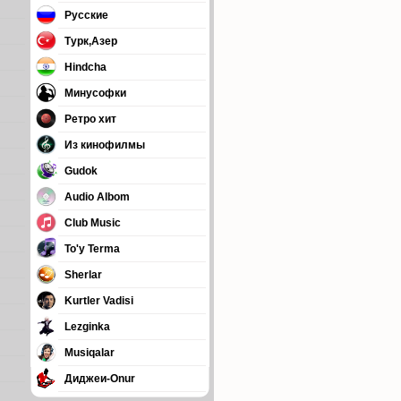
Русские
Турк,Азер
Hindcha
Минусофки
Ретро хит
Из кинофилмы
Gudok
Audio Albom
Club Music
To'y Terma
Sherlar
Kurtler Vadisi
Lezginka
Musiqalar
Диджеи-Onur