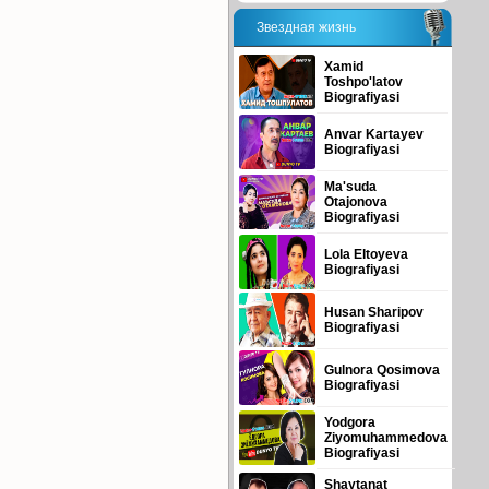
Звездная жизнь
Xamid
Toshpo'latov
Biografiyasi
Anvar Kartayev
Biografiyasi
Ma'suda
Otajonova
Biografiyasi
Lola Eltoyeva
Biografiyasi
Husan Sharipov
Biografiyasi
Gulnora Qosimova
Biografiyasi
Yodgora
Ziyomuhammedova
Biografiyasi
Shaytanat