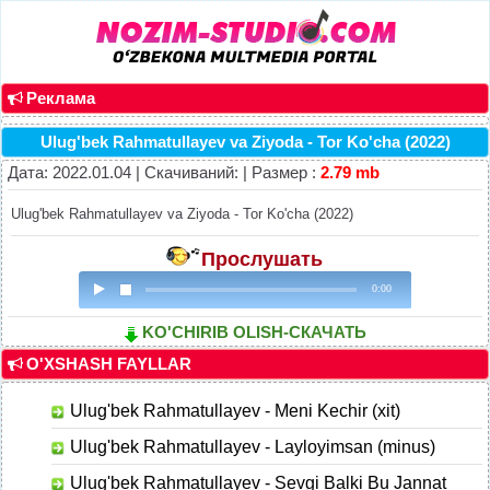
Реклама
Ulug'bek Rahmatullayev va Ziyoda - Tor Ko'cha (2022)
Дата: 2022.01.04 | Скачиваний: | Размер :
2.79 mb
Ulug'bek Rahmatullayev va Ziyoda - Tor Ko'cha (2022)
Прослушать
0:00
KO'CHIRIB OLISH-СКАЧАТЬ
O'XSHASH FAYLLAR
Ulug'bek Rahmatullayev - Meni Kechir (xit)
Ulug'bek Rahmatullayev - Layloyimsan (minus)
Ulug'bek Rahmatullayev - Sevgi Balki Bu Jannat