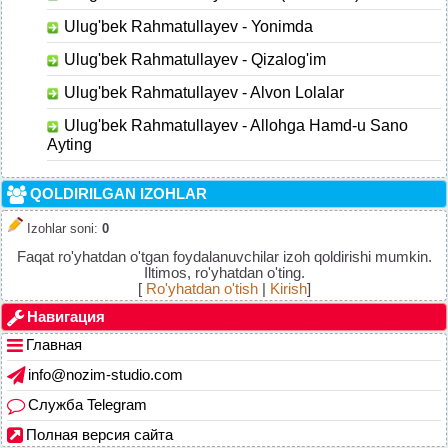
Ulug'bek Rahmatullayev - Yonimda
Ulug'bek Rahmatullayev - Qizalog'im
Ulug'bek Rahmatullayev - Alvon Lolalar
Ulug'bek Rahmatullayev - Allohga Hamd-u Sano
Ayting
QOLDIRILGAN IZOHLAR
Izohlar soni
:
0
Faqat ro'yhatdan o'tgan foydalanuvchilar izoh qoldirishi mumkin.
Iltimos, ro'yhatdan o'ting.
[
Ro'yhatdan o'tish
|
Kirish
]
Навигация
Главная
info@nozim-studio.com
Служба Telegram
Полная версия сайта