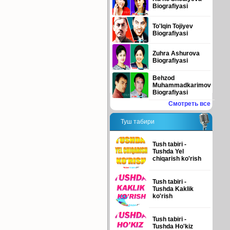
Biografiyasi
To'lqin Tojiyev
Biografiyasi
Zuhra Ashurova
Biografiyasi
Behzod
Muhammadkarimov
Biografiyasi
Смотреть все
Туш табири
Tush tabiri -
Tushda Yel
chiqarish ko'rish
Tush tabiri -
Tushda Kaklik
ko'rish
Tush tabiri -
Tushda Ho'kiz