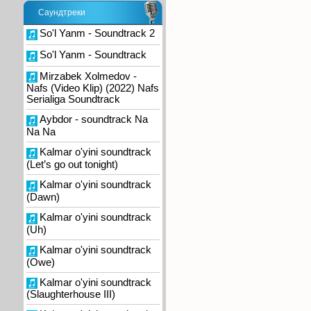
Саундтреки
So'l Yanm - Soundtrack 2
So'l Yanm - Soundtrack
Mirzabek Xolmedov -
Nafs (Video Klip) (2022) Nafs
Serialiga Soundtrack
Aybdor - soundtrack Na
Na Na
Kalmar o'yini soundtrack
(Let’s go out tonight)
Kalmar o'yini soundtrack
(Dawn)
Kalmar o'yini soundtrack
(Uh)
Kalmar o'yini soundtrack
(Owe)
Kalmar o'yini soundtrack
(Slaughterhouse III)