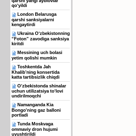
qarshi yangi ayblovlar
qo‘yildi
London Belarusga
qarshi sanksiyalarni
kengaytirdi
Ukraina O‘zbekistonning
“Foton” zavodiga sanksiya
kiritdi
Messining uch bolasi
yetim qolishi mumkin
Toshkentda Jah
Khalib’ning konsertida
katta tartibsizlik chiqdi
O‘zbekistonda shinalar
uchun utilizatsiya to‘lovi
undirilmoqchi
Namanganda Kia
Bongo'ning gaz balloni
portladi
Tunda Moskvaga
ommaviy dron hujumi
uyushtirildi