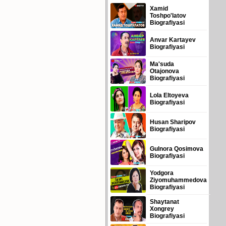
Xamid
Toshpo'latov
Biografiyasi
Anvar Kartayev
Biografiyasi
Ma'suda
Otajonova
Biografiyasi
Lola Eltoyeva
Biografiyasi
Husan Sharipov
Biografiyasi
Gulnora Qosimova
Biografiyasi
Yodgora
Ziyomuhammedova
Biografiyasi
Shaytanat
Xongrey
Biografiyasi