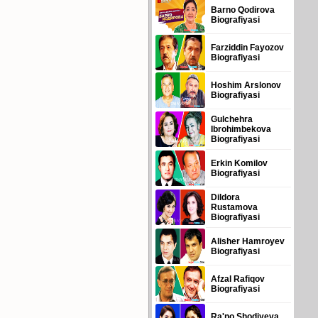
Barno Qodirova
Biografiyasi
Farziddin Fayozov
Biografiyasi
Hoshim Arslonov
Biografiyasi
Gulchehra
Ibrohimbekova
Biografiyasi
Erkin Komilov
Biografiyasi
Dildora
Rustamova
Biografiyasi
Alisher Hamroyev
Biografiyasi
Afzal Rafiqov
Biografiyasi
Ra'no Shodiyeva