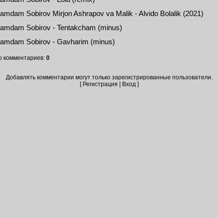
mdam Sobirov Mirjon Ashrapov va Malik - Alvido Bolalik (2021)
amdam Sobirov - Tentakcham (minus)
amdam Sobirov - Gavharim (minus)
о комментариев
:
0
Добавлять комментарии могут только зарегистрированные пользователи.
[
Регистрация
|
Вход
]