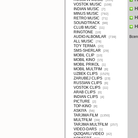
VOSTOK MUSIC
[108]
Ha
INDIAN MUSIC
[7]
MINUS MUSIC
[792]
H
RETRO MUSIC
[71]
SOUNDTRACK
[98]
H
CLUB MUSIC
[11]
RINGTONE
[16]
AUDIO ALBOMLAR
Всег
[739]
ALL MUSIC
[78]
TO'Y TERMA
[20]
SMS-SHERLAR
[29]
MOBIL CLIP
[10]
MOBIL KINO
[15]
MOBIL PRIKOL
[1]
MOBIL MULTFIM
[6]
UZBEK CLIPS
[1525]
ZARUBEJ CLIPS
[23]
RUSSIAN CLIPS
[6]
VOSTOK CLIPS
[11]
ARAB CLIPS
[0]
INDIAN CLIPS
[4]
PICTURE
[2]
TOP-KINO
[8]
ASKIYA
[56]
TARJIMA FILM
[1350]
MULTFILM
[39]
TARJIMA MULTFILM
[257]
VIDEO-DARS
[1]
QIZIQARLI VIDEO
[42]