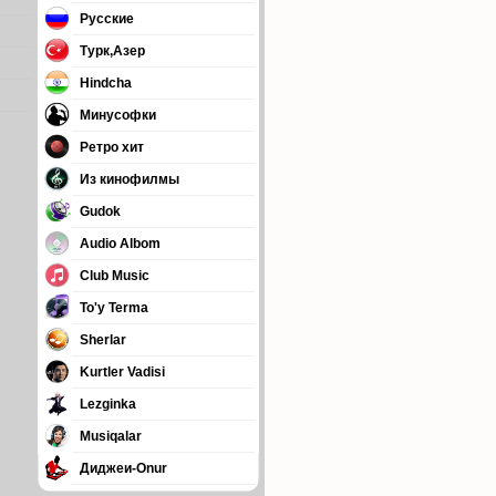
Русские
Турк,Азер
Hindcha
Минусофки
Ретро хит
Из кинофилмы
Gudok
Audio Albom
Club Music
To'y Terma
Sherlar
Kurtler Vadisi
Lezginka
Musiqalar
Диджеи-Onur