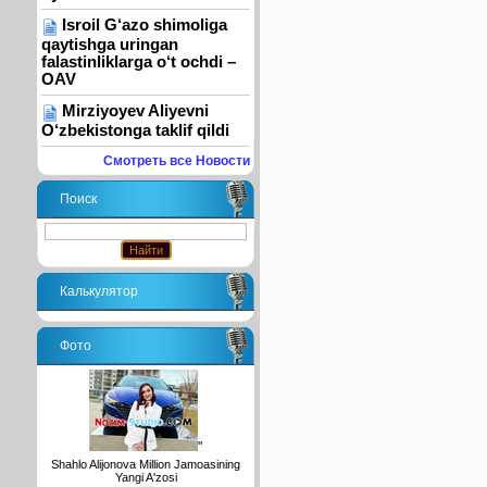
Isroil G‘azo shimoliga
qaytishga uringan
falastinliklarga o‘t ochdi –
OAV
Mirziyoyev Aliyevni
O‘zbekistonga taklif qildi
Смотреть все Новости
Поиск
Калькулятор
Фото
"
Shahlo Alijonova Million Jamoasining
Yangi A'zosi