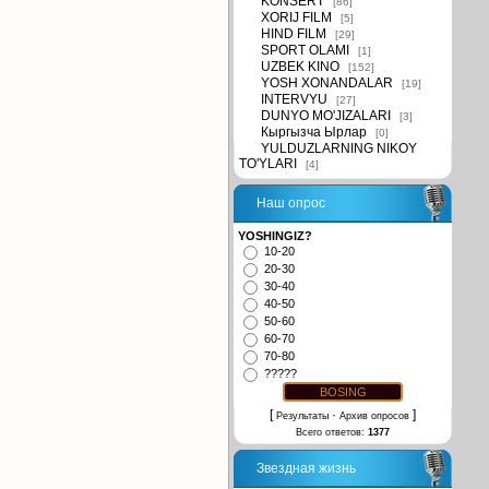
KONSERT
[86]
XORIJ FILM
[5]
HIND FILM
[29]
SPORT OLAMI
[1]
UZBEK KINO
[152]
YOSH XONANDALAR
[19]
INTERVYU
[27]
DUNYO MO'JIZALARI
[3]
Кыргызча Ырлар
[0]
YULDUZLARNING NIKOY
TO'YLARI
[4]
Наш опрос
YOSHINGIZ?
10-20
20-30
30-40
40-50
50-60
60-70
70-80
?????
[
·
]
Результаты
Архив опросов
Всего ответов:
1377
Звездная жизнь