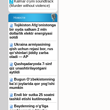
Kalmar o'yini soundtrack
(Murder without violence)
Новости
Tojikiston Afg‘onistonga
bir oyda salkam 2 mln
dollarlik elektr energiyasi
sotdi
Ukraina armiyasining
qish uchun rejasi bor, rus
qo‘shinlari jiddiy zarba
oladi — AP
Qashqadaryoda 7-sinf
qiz unashtirilayotgani
aytildi
Bugun O‘zbekistonning
ba’zi joylarida qor yog‘ishi
mumkin
Endi bir sutka 25 soatni
tashkil etishi kutilmoqda
Baydenning o‘g‘liga