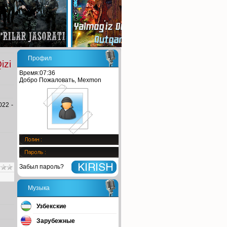
Профил
izi
Время:07:36
Добро Пожаловать, Mexmon
022 -
Забыл пароль?
Музыка
Узбекские
Зарубежные