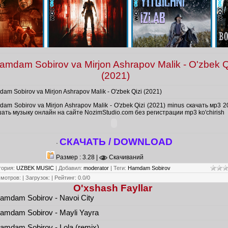
amdam Sobirov va Mirjon Ashrapov Malik - O'zbek Q
(2021)
am Sobirov va Mirjon Ashrapov Malik - O'zbek Qizi (2021)
am Sobirov va Mirjon Ashrapov Malik - O'zbek Qizi (2021) minus скачать мр3 2
ать музыку онлайн на сайте NozimStudio.com без регистрации mp3 ko'chirish
СКАЧАТЬ / DOWNLOAD
·
Размер : 3.28 |
Скачиваний
гория
:
UZBEK MUSIC
|
Добавил
:
moderator
|
Теги
:
Hamdam Sobirov
смотров
:
|
Загрузок
:
|
Рейтинг
:
0.0
/
0
O'xshash Fayllar
mdam Sobirov - Navoi City
mdam Sobirov - Mayli Yayra
mdam Sobirov - Lola (remix)