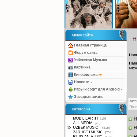
Меню сайта
H
Главная страница
Форум сайта
Hamd
Узбекская Музыка
Hamd
Картинка
слуш
Кинофильмы
Новости
Игры и софт для Android
Звездная жизнь
Кате
Про
Категории
MOBIL EARTH
Ha
[10]
ALL MEDIA
[20]
UZBEK MUSIC
Ha
[7816]
ZARUBEJ MUSIC
[253]
Ha
RUSSIAN MUSIC
[128]