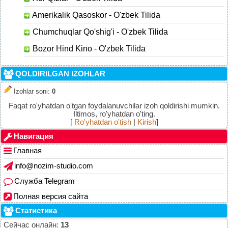
Amerikalik Qasoskor - O'zbek Tilida
Chumchuqlar Qo'shig'i - O'zbek Tilida
Bozor Hind Kino - O'zbek Tilida
QOLDIRILGAN IZOHLAR
Izohlar soni
:
0
Faqat ro'yhatdan o'tgan foydalanuvchilar izoh qoldirishi mumkin.
Iltimos, ro'yhatdan o'ting.
[
Ro'yhatdan o'tish
|
Kirish
]
Навигация
Главная
info@nozim-studio.com
Служба Telegram
Полная версия сайта
Статистика
Сейчас онлайн:
13