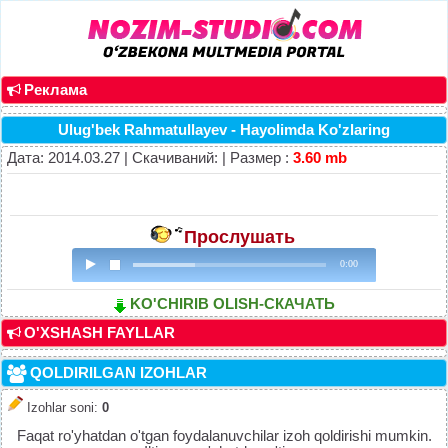
Реклама
Ulug'bek Rahmatullayev - Hayolimda Ko'zlaring
Дата: 2014.03.27 | Скачиваний: | Размер :
3.60 mb
Прослушать
0:00
KO'CHIRIB OLISH-СКАЧАТЬ
O'XSHASH FAYLLAR
QOLDIRILGAN IZOHLAR
Izohlar soni
:
0
Faqat ro'yhatdan o'tgan foydalanuvchilar izoh qoldirishi mumkin.